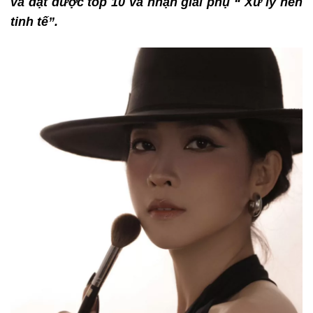
và đạt được top 10 và nhận giải phụ “ Xử lý nền
tinh tế”.