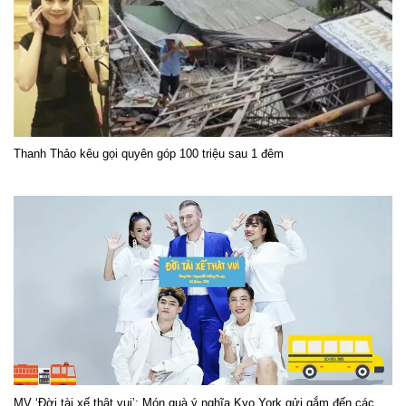
Thanh Thảo kêu gọi quyên góp 100 triệu sau 1 đêm
MV ‘Đời tài xế thật vui’: Món quà ý nghĩa Kyo York gửi gắm đến các