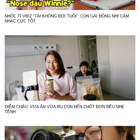
NHÓC TÌ VBIZ “TÀI KHÔNG ĐỢI TUỔI”: CON GÁI ĐÔNG NHI CẢM
NHẠC CỰC TỐT
DIỄM CHÂU: VỪA ĂN VỪA RU CON ĐẾN CHỐT ĐƠN ĐỀU NHẸ
TÊNH