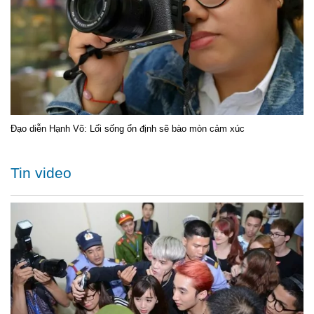
Đạo diễn Hạnh Võ: Lối sống ổn định sẽ bào mòn cảm xúc
Tin video