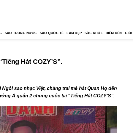
G
SAO TRONG NƯỚC
SAO QUỐC TẾ
LÀM ĐẸP
SỨC KHỎE
ĐIỂM ĐẾN
GIỚI
 “Tiếng Hát COZY’S”.
hi Ngôi sao nhạc Việt, chàng trai mê hát Quan Họ đến
hưởng Á quân 2 chung cuộc tại
“Tiếng Hát COZY’S”.