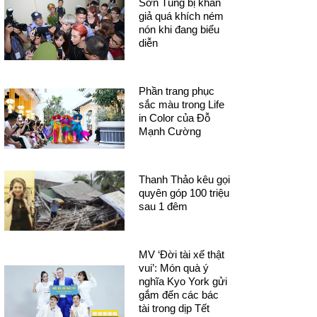
Sơn Tùng bị khán
giả quá khích ném
nón khi đang biểu
diễn
Phần trang phục
sắc màu trong Life
in Color của Đỗ
Mạnh Cường
Thanh Thảo kêu gọi
quyên góp 100 triệu
sau 1 đêm
MV ‘Đời tài xế thật
vui’: Món quà ý
nghĩa Kyo York gửi
gắm đến các bác
tài trong dịp Tết