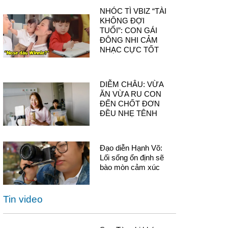
NHÓC TÌ VBIZ “TÀI
KHÔNG ĐỢI
TUỔI”: CON GÁI
ĐÔNG NHI CẢM
NHẠC CỰC TỐT
DIỄM CHÂU: VỪA
ĂN VỪA RU CON
ĐẾN CHỐT ĐƠN
ĐỀU NHẸ TÊNH
Đạo diễn Hạnh Võ:
Lối sống ổn định sẽ
bào mòn cảm xúc
Tin video