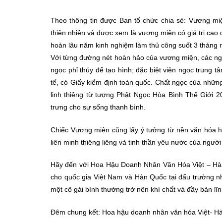
Theo thông tin được Ban tổ chức chia sẻ: Vương m
thiên nhiên và được xem là vương miện có giá trị cao
hoàn lâu năm kinh nghiệm làm thủ công suốt 3 tháng rò
Với từng đường nét hoàn hảo của vương miện, các ngh
ngọc phỉ thúy để tạo hình; đặc biệt viên ngọc trung 
tế, có Giấy kiểm định toàn quốc. Chất ngọc của những
linh thiêng từ tượng Phật Ngọc Hòa Bình Thế Giới 2
trưng cho sự sống thanh bình.
Chiếc Vương miện cũng lấy ý tưởng từ nền văn hóa h
liên minh thiêng liêng và tinh thần yêu nước của ngư
Hãy đến với Hoa Hậu Doanh Nhân Văn Hóa Việt – Hàn 
cho quốc gia Việt Nam và Hàn Quốc tại đấu trường n
một cô gái bình thường trở nên khí chất và đầy bản lĩn
Đêm chung kết: Hoa hậu doanh nhân văn hóa Việt- Hàn