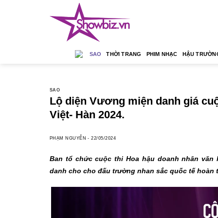
Skip
to
content
SAO
THỜI TRANG
PHIM NHẠC
HẬU TRƯỜN
SAO
Lộ diện Vương miện danh giá cuộ
Việt- Hàn 2024.
PHẠM NGUYỄN
-
22/05/2024
Ban tổ chức cuộc thi Hoa hậu doanh nhân văn 
danh cho cho đấu trường nhan sắc quốc tế hoàn t