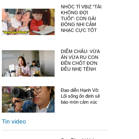
NHÓC TÌ VBIZ “TÀI
KHÔNG ĐỢI
TUỔI”: CON GÁI
ĐÔNG NHI CẢM
NHẠC CỰC TỐT
DIỄM CHÂU: VỪA
ĂN VỪA RU CON
ĐẾN CHỐT ĐƠN
ĐỀU NHẸ TÊNH
Đạo diễn Hạnh Võ:
Lối sống ổn định sẽ
bào mòn cảm xúc
Tin video