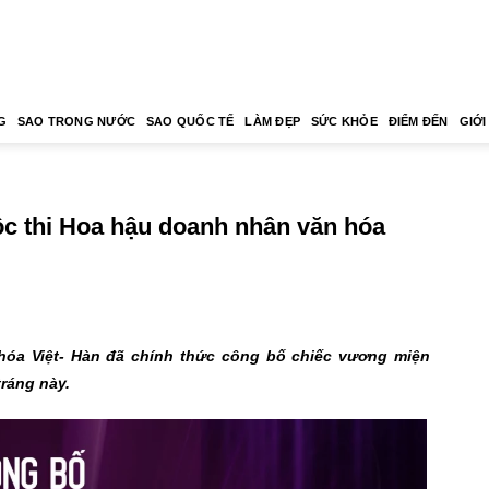
G
SAO TRONG NƯỚC
SAO QUỐC TẾ
LÀM ĐẸP
SỨC KHỎE
ĐIỂM ĐẾN
GIỚI
c thi Hoa hậu doanh nhân văn hóa
hóa Việt- Hàn đã chính thức công bố chiếc vương miện
ráng này.