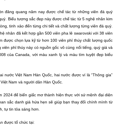
iện đăng quang năm nay được chế tác từ những viên đá quý
 quý. Biểu tượng sắc đẹp này được chế tác từ 5 nghệ nhân kim
ng, tinh xảo đến từng chi tiết và chất lượng từng viên đá quý.
ệ nhân đã kết hợp gần 500 viên pha lê swarovski với 38 viên
tâm được chọn lựa kỹ từ hơn 100 viên phỉ thúy chất lượng quốc
 viên phỉ thúy này có nguồn gốc vô cùng nổi tiếng, quý giá và
008 của Canada, với màu xanh lý và màu tím tuyệt đẹp biểu
ai nước Việt Nam Hàn Quốc, hai nước được ví là “Thông gia”
ời Việt Nam và người dân Hàn Quốc.
2024 để biến giấc mơ thành hiện thực với sứ mệnh đại diện
han sắc danh giá hứa hẹn sẽ giúp bạn thay đổi chính mình từ
h, tự tin tỏa sáng hơn.
 được tổ chức tại: