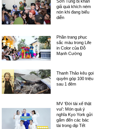
Sơn Tùng bị khán
giả quá khích ném
nón khi đang biểu
diễn
Phần trang phục
sắc màu trong Life
in Color của Đỗ
Mạnh Cường
Thanh Thảo kêu gọi
quyên góp 100 triệu
sau 1 đêm
MV ‘Đời tài xế thật
vui’: Món quà ý
nghĩa Kyo York gửi
gắm đến các bác
tài trong dịp Tết