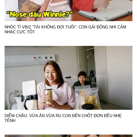
NHÓC TÌ VBIZ “TÀI KHÔNG ĐỢI TUỔI”: CON GÁI ĐÔNG NHI CẢM
NHẠC CỰC TỐT
DIỄM CHÂU: VỪA ĂN VỪA RU CON ĐẾN CHỐT ĐƠN ĐỀU NHẸ
TÊNH