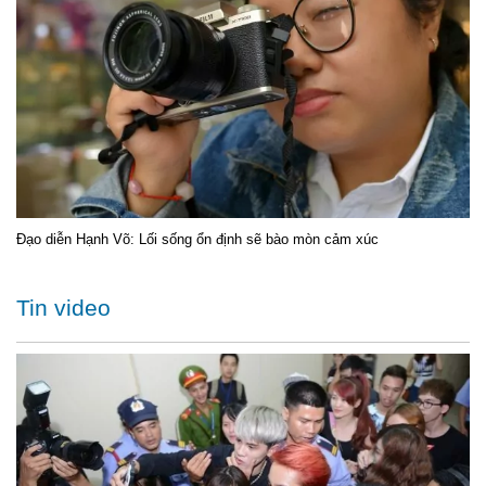
Đạo diễn Hạnh Võ: Lối sống ổn định sẽ bào mòn cảm xúc
Tin video