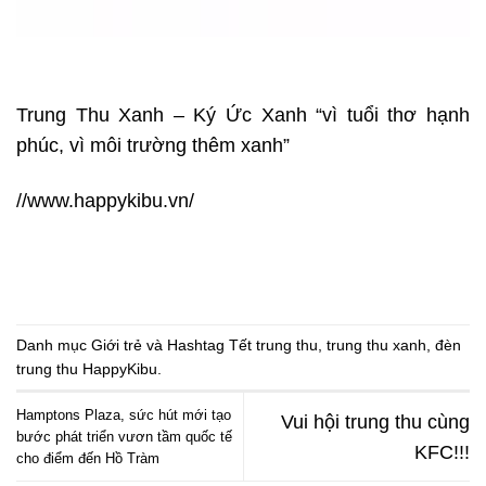
Trung Thu Xanh – Ký Ức Xanh “vì tuổi thơ hạnh
phúc, vì môi trường thêm xanh”
//www.happykibu.vn/
Danh mục
Giới trẻ
và Hashtag
Tết trung thu
,
trung thu xanh
,
đèn
trung thu HappyKibu
.
Hamptons Plaza, sức hút mới tạo
Vui hội trung thu cùng
bước phát triển vươn tầm quốc tế
KFC!!!
cho điểm đến Hồ Tràm