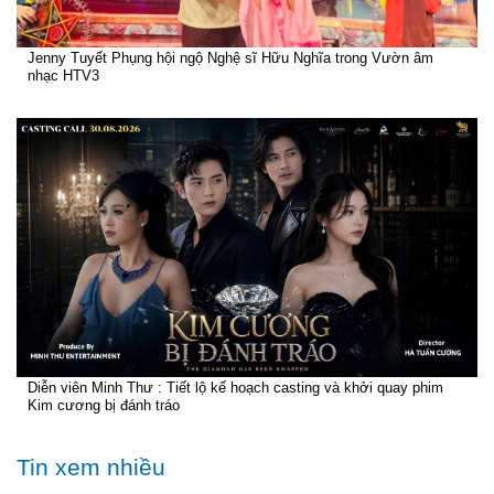
Jenny Tuyết Phụng hội ngộ Nghệ sĩ Hữu Nghĩa trong Vườn âm
nhạc HTV3
Diễn viên Minh Thư : Tiết lộ kế hoạch casting và khởi quay phim
Kim cương bị đánh tráo
Tin xem nhiều