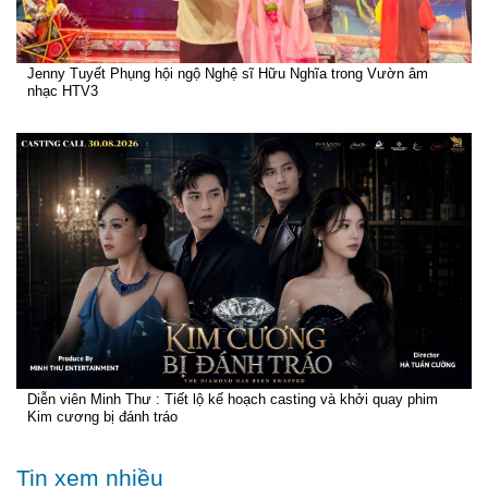
Jenny Tuyết Phụng hội ngộ Nghệ sĩ Hữu Nghĩa trong Vườn âm
nhạc HTV3
Diễn viên Minh Thư : Tiết lộ kế hoạch casting và khởi quay phim
Kim cương bị đánh tráo
Tin xem nhiều