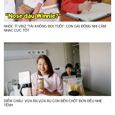
NHÓC TÌ VBIZ “TÀI KHÔNG ĐỢI TUỔI”: CON GÁI ĐÔNG NHI CẢM
NHẠC CỰC TỐT
DIỄM CHÂU: VỪA ĂN VỪA RU CON ĐẾN CHỐT ĐƠN ĐỀU NHẸ
TÊNH