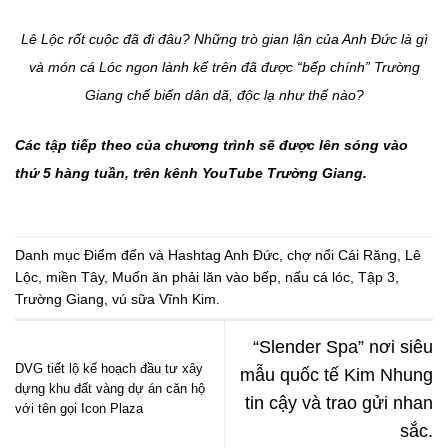
Lê Lộc rốt cuộc đã đi đâu? Những trò gian lận của Anh Đức là gì
và món cá Lóc ngon lành kể trên đã được “bếp chính” Trường
Giang chế biến dân dã, độc lạ như thế nào?
Các tập tiếp theo của chương trình sẽ được lên sóng vào
thứ 5 hàng tuần, trên kênh YouTube Trường Giang.
Danh mục
Điểm đến
và Hashtag
Anh Đức
,
chợ nổi Cái Răng
,
Lê
Lộc
,
miền Tây
,
Muốn ăn phải lăn vào bếp
,
nấu cá lóc
,
Tập 3
,
Trường Giang
,
vú sữa Vĩnh Kim
.
“Slender Spa” nơi siêu
DVG tiết lộ kế hoạch đầu tư xây
mẫu quốc tế Kim Nhung
dựng khu đất vàng dự án căn hộ
tin cậy và trao gửi nhan
với tên gọi Icon Plaza
sắc.