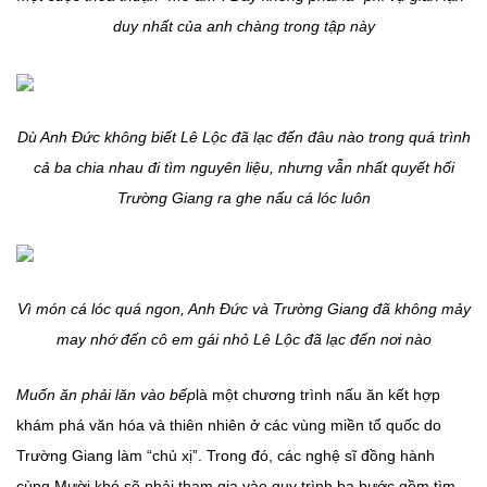
duy nhất của anh chàng trong tập này
Dù Anh Đức không biết Lê Lộc đã lạc đến đâu nào trong quá trình
cả ba chia nhau đi tìm nguyên liệu, nhưng vẫn nhất quyết hối
Trường Giang ra ghe nấu cá lóc luôn
Vì món cá lóc quá ngon, Anh Đức và Trường Giang đã không mảy
may nhớ đến cô em gái nhỏ Lê Lộc đã lạc đến nơi nào
Muốn ăn phải lăn vào bếp
là một chương trình nấu ăn kết hợp
khám phá văn hóa và thiên nhiên ở các vùng miền tổ quốc do
Trường Giang làm “chủ xị”. Trong đó, các nghệ sĩ đồng hành
cùng Mười khó sẽ phải tham gia vào quy trình ba bước gồm tìm