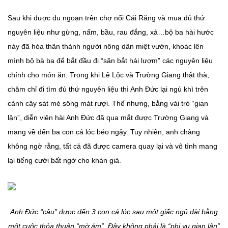
Sau khi được du ngoạn trên chợ nổi Cái Răng và mua đủ thứ
nguyên liệu như gừng, nấm, bầu, rau đắng, xả…bộ ba hài hước
này đã hóa thân thành người nông dân miệt vườn, khoác lên
mình bộ bà ba để bắt đầu đi “săn bắt hái lượm” các nguyên liệu
chính cho món ăn. Trong khi Lê Lộc và Trường Giang thật thà,
chăm chỉ đi tìm đủ thứ nguyên liệu thì Anh Đức lại ngủ khì trên
cành cây sát mé sông mát rượi. Thế nhưng, bằng vài trò “gian
lận”, diễn viên hài Anh Đức đã qua mắt được Trường Giang và
mang về đến ba con cá lóc béo ngậy. Tuy nhiên, anh chàng
không ngờ rằng, tất cả đã được camera quay lại và vô tình mang
lại tiếng cười bất ngờ cho khán giả.
Anh Đức “câu” được đến 3 con cá lóc sau một giấc ngủ dài bằng
một cuộc thỏa thuận “mờ ám”. Đây không phải là “phi vụ gian lận”