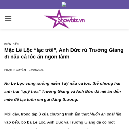
Skip
to
content
ĐIỂM ĐẾN
Mặc Lê Lộc “lạc trôi”, Anh Đức rủ Trường Giang
đi nấu cá lóc ăn ngon lành
PHẠM NGUYỄN
-
22/05/2024
Rủ Lê Lộc cùng xuống miền Tây nấu cá lóc, thế nhưng hai
anh trai “quý hóa” Trường Giang và Anh Đức đã mê ăn đến
mức để lạc luôn em gái đáng thương.
Mới đây, trong tập 3 của chương trình ẩm thực
Muốn ăn phải lăn
vào bếp
, bộ ba Lê Lộc, Anh Đức và Trường Giang đã có một