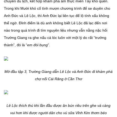
chuyến du lịch, kết hợp khám phá ẩm thực miền Tây khó quên.
Trong khi Mười khó cố tình mượn chương trình để se duyên cho
Anh Đức và Lê Lộc, thì Anh Đức lại liên tục để lộ tính xấu không
thể ngờ. Đỉnh điểm là dù anh không biết Lê Lộc đã lạc đến nơi
nào trong quá trình đi tìm nguyên liệu nhưng vẫn nằng nặc hối
Trường Giang ra ghe nấu cá lóc luôn với một lý do rất “trưởng
thành”, đó là “
em đói bụng
”.
Mở đầu tập 3, Trường Giang dẫn Lê Lộc và Anh Đức đi khám phá
chợ nổi Cái Răng ở Cần Thơ
Lê Lộc thích thú khi lần đầu được ăn bún riêu trên ghe và càng
vui hơn khi được người dân cho vú sữa Vĩnh Kim thơm béo