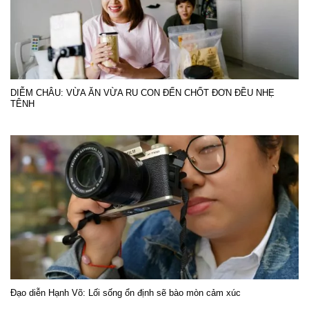
DIỄM CHÂU: VỪA ĂN VỪA RU CON ĐẾN CHỐT ĐƠN ĐỀU NHẸ
TÊNH
Đạo diễn Hạnh Võ: Lối sống ổn định sẽ bào mòn cảm xúc