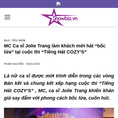
Skip
to
content
SAO
,
TIÊU ĐIỂM
MC Ca sĩ Jolie Trang làm khách mời hát “bốc
lửa” tại cuộc thi “Tiếng Hát COZY’S”
PHẠM NGUYỄN
-
06/01/2025
Là nữ ca sĩ được mời trình diễn trong các vòng
Bán kết và chung kết xếp hạng cuộc thi
“
Tiếng
Hát COZY’S
” , MC, ca sĩ Jolie Trang khiến khán
giả say đắm với phong cách bốc lửa, cuốn hút.