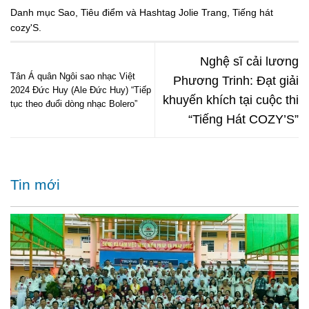
Danh mục
Sao
,
Tiêu điểm
và Hashtag
Jolie Trang
,
Tiếng hát
cozy'S
.
Nghệ sĩ cải lương
Tân Á quân Ngôi sao nhạc Việt
Phương Trinh: Đạt giải
2024 Đức Huy (Ale Đức Huy) “Tiếp
khuyến khích tại cuộc thi
tục theo đuổi dòng nhạc Bolero”
“Tiếng Hát COZY’S”
Tin mới