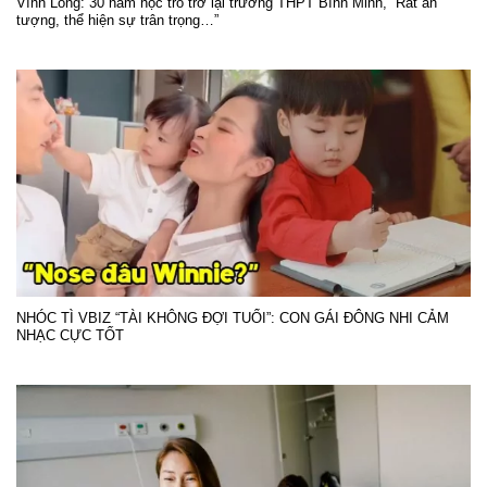
Vĩnh Long: 30 năm học trò trở lại trường THPT Bình Minh, “Rất ấn
tượng, thể hiện sự trân trọng…”
NHÓC TÌ VBIZ “TÀI KHÔNG ĐỢI TUỔI”: CON GÁI ĐÔNG NHI CẢM
NHẠC CỰC TỐT