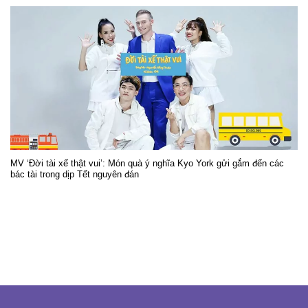
MV ‘Đời tài xế thật vui’: Món quà ý nghĩa Kyo York gửi gắm đến các
bác tài trong dịp Tết nguyên đán