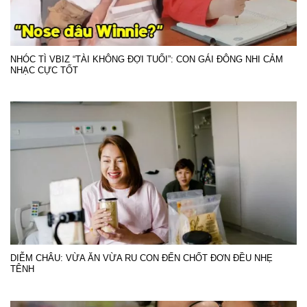
NHÓC TÌ VBIZ “TÀI KHÔNG ĐỢI TUỔI”: CON GÁI ĐÔNG NHI CẢM
NHẠC CỰC TỐT
DIỄM CHÂU: VỪA ĂN VỪA RU CON ĐẾN CHỐT ĐƠN ĐỀU NHẸ
TÊNH