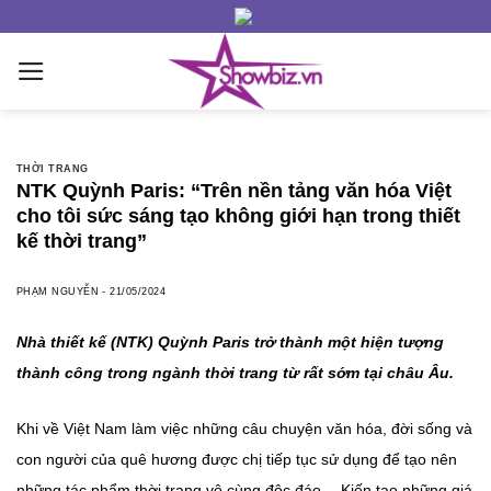
Skip
to
content
THỜI TRANG
NTK Quỳnh Paris: “Trên nền tảng văn hóa Việt
cho tôi sức sáng tạo không giới hạn trong thiết
kế thời trang”
PHẠM NGUYỄN
-
21/05/2024
Nhà thiết kế (NTK) Quỳnh Paris trở thành một hiện tượng
thành công trong ngành thời trang từ rất sớm tại châu Âu.
Khi về Việt Nam làm việc những câu chuyện văn hóa, đời sống và
con người của quê hương được chị tiếp tục sử dụng để tạo nên
những tác phẩm thời trang vô cùng độc đáo… Kiến tạo những giá