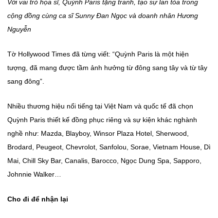
Với vai trò họa sĩ, Quỳnh Paris tặng tranh, tạo sự lan tỏa trong
cộng đồng cùng ca sĩ Sunny Đan Ngọc và doanh nhân Hương
Nguyễn
Tờ Hollywood Times đã từng viết: “Quỳnh Paris là một hiện
tượng, đã mang được tầm ảnh hưởng từ đông sang tây và từ tây
sang đông”.
Nhiều thương hiệu nổi tiếng tại Việt Nam và quốc tế đã chọn
Quỳnh Paris thiết kế đồng phục riêng và sự kiện khác nghành
nghề như: Mazda, Blayboy, Winsor Plaza Hotel, Sherwood,
Brodard, Peugeot, Chevrolot, Sanfolou, Sorae, Vietnam House, Dì
Mai, Chill Sky Bar, Canalis, Barocco, Ngọc Dung Spa, Sapporo,
Johnnie Walker…
Cho đi để nhận lại