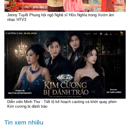
Jenny Tuyết Phụng hội ngộ Nghệ sĩ Hữu Nghĩa trong Vườn âm
nhạc HTV3
Diễn viên Minh Thư : Tiết lộ kế hoạch casting và khởi quay phim
Kim cương bị đánh tráo
Tin xem nhiều