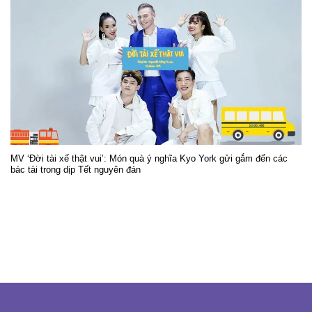
MV ‘Đời tài xế thật vui’: Món quà ý nghĩa Kyo York gửi gắm đến các
bác tài trong dịp Tết nguyên đán