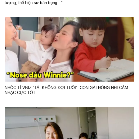
tượng, thể hiện sự trân trọng…”
NHÓC TÌ VBIZ “TÀI KHÔNG ĐỢI TUỔI”: CON GÁI ĐÔNG NHI CẢM
NHẠC CỰC TỐT