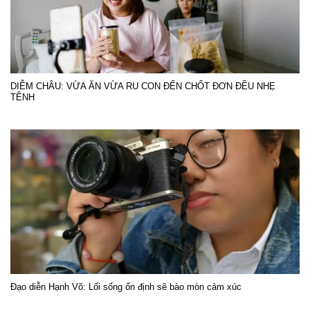
DIỄM CHÂU: VỪA ĂN VỪA RU CON ĐẾN CHỐT ĐƠN ĐỀU NHẸ
TÊNH
Đạo diễn Hạnh Võ: Lối sống ổn định sẽ bào mòn cảm xúc