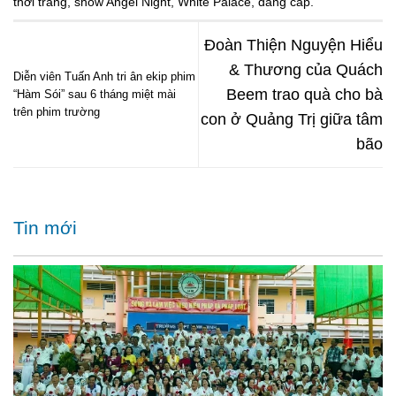
thời trang
,
show Angel Night
,
White Palace
,
đẳng cấp
.
Đoàn Thiện Nguyện Hiểu
& Thương của Quách
Diễn viên Tuấn Anh tri ân ekip phim
Beem trao quà cho bà
“Hàm Sói” sau 6 tháng miệt mài
trên phim trường
con ở Quảng Trị giữa tâm
bão
Tin mới