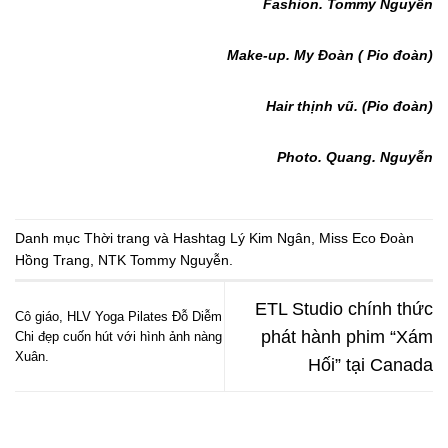
Fashion. Tommy Nguyễn
Make-up. My Đoàn ( Pio đoàn)
Hair thịnh vũ. (Pio đoàn)
Photo. Quang. Nguyễn
Danh mục
Thời trang
và Hashtag
Lý Kim Ngân
,
Miss Eco Đoàn
Hồng Trang
,
NTK Tommy Nguyễn
.
ETL Studio chính thức
Cô giáo, HLV Yoga Pilates Đỗ Diễm
phát hành phim “Xám
Chi đẹp cuốn hút với hình ảnh nàng
Xuân.
Hối” tại Canada