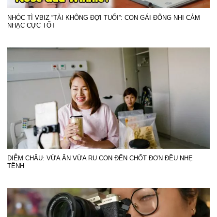
NHÓC TÌ VBIZ “TÀI KHÔNG ĐỢI TUỔI”: CON GÁI ĐÔNG NHI CẢM
NHẠC CỰC TỐT
DIỄM CHÂU: VỪA ĂN VỪA RU CON ĐẾN CHỐT ĐƠN ĐỀU NHẸ
TÊNH