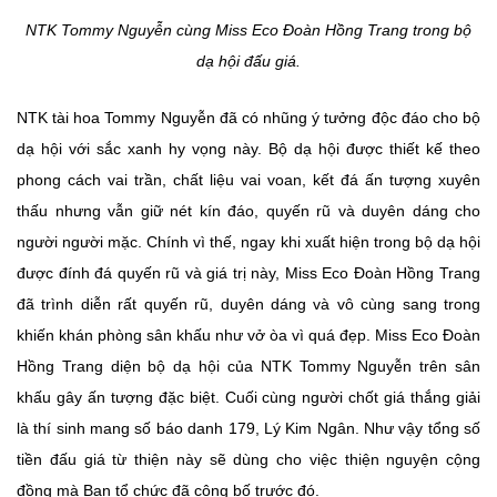
NTK Tommy Nguyễn cùng Miss Eco Đoàn Hồng Trang trong bộ
dạ hội đấu giá.
NTK tài hoa Tommy Nguyễn đã có nhũng ý tưởng độc đáo cho bộ
dạ hội với sắc xanh hy vọng này. Bộ dạ hội được thiết kế theo
phong cách vai trần, chất liệu vai voan, kết đá ấn tượng xuyên
thấu nhưng vẫn giữ nét kín đáo, quyến rũ và duyên dáng cho
người người mặc. Chính vì thế, ngay khi xuất hiện trong bộ dạ hội
được đính đá quyến rũ và giá trị này, Miss Eco Đoàn Hồng Trang
đã trình diễn rất quyến rũ, duyên dáng và vô cùng sang trong
khiến khán phòng sân khấu như vở òa vì quá đẹp. Miss Eco Đoàn
Hồng Trang diện bộ dạ hội của NTK Tommy Nguyễn trên sân
khấu gây ấn tượng đặc biệt. Cuối cùng người chốt giá thắng giải
là thí sinh mang số báo danh 179, Lý Kim Ngân. Như vậy tổng số
tiền đấu giá từ thiện này sẽ dùng cho việc thiện nguyện cộng
đồng mà Ban tổ chức đã công bố trước đó.