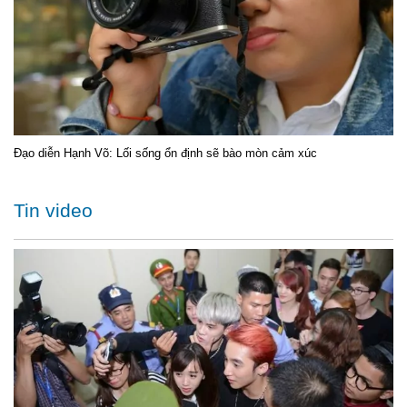
Đạo diễn Hạnh Võ: Lối sống ổn định sẽ bào mòn cảm xúc
Tin video