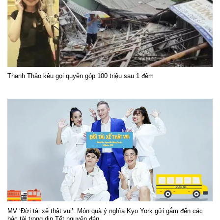
Thanh Thảo kêu gọi quyên góp 100 triệu sau 1 đêm
MV ‘Đời tài xế thật vui’: Món quà ý nghĩa Kyo York gửi gắm đến các
bác tài trong dịp Tết nguyên đán