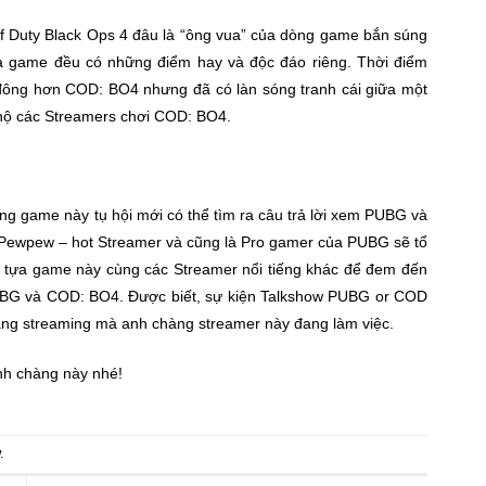
Of Duty Black Ops 4 đâu là “ông vua” của dòng game bắn súng
2 tựa game đều có những điểm hay và độc đáo riêng. Thời điểm
đông hơn COD: BO4 nhưng đã có làn sóng tranh cái giữa một
hộ các Streamers chơi COD: BO4.
g game này tụ hội mới có thể tìm ra câu trả lời xem PUBG và
Pewpew – hot Streamer và cũng là Pro gamer của PUBG sẽ tổ
2 tựa game này cùng các Streamer nổi tiếng khác để đem đến
PUBG và COD: BO4. Được biết, sự kiện Talkshow PUBG or COD
ng streaming mà anh chàng streamer này đang làm việc.
nh chàng này nhé!
.