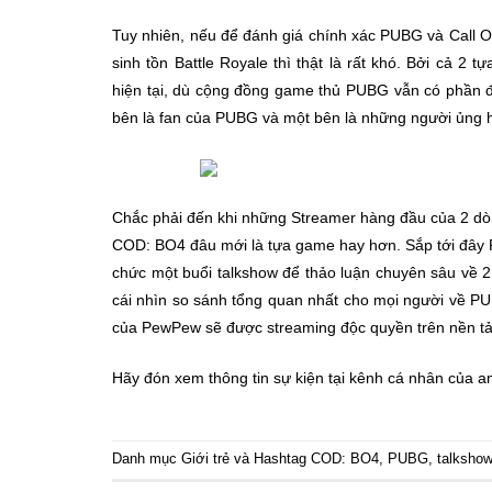
Tuy nhiên, nếu để đánh giá chính xác PUBG và Call 
sinh tồn Battle Royale thì thật là rất khó. Bởi cả 
hiện tại, dù cộng đồng game thủ PUBG vẫn có phần 
bên là fan của PUBG và một bên là những người ủng 
Chắc phải đến khi những Streamer hàng đầu của 2 dòn
COD: BO4 đâu mới là tựa game hay hơn. Sắp tới đây 
chức một buổi talkshow để thảo luận chuyên sâu về 
cái nhìn so sánh tổng quan nhất cho mọi người về 
của PewPew sẽ được streaming độc quyền trên nền tả
Hãy đón xem thông tin sự kiện tại kênh cá nhân của a
Danh mục
Giới trẻ
và Hashtag
COD: BO4
,
PUBG
,
talkshow