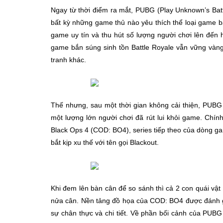
Ngay từ thời điểm ra mắt, PUBG (Play Unknown’s Bat
bất kỳ những game thủ nào yêu thích thể loại game b
game uy tín và thu hút số lượng người chơi lên đến 
game bắn súng sinh tồn Battle Royale vẫn vững vàng 
tranh khác.
Thế nhưng, sau một thời gian không cải thiện, PUBG
một lượng lớn người chơi đã rút lui khỏi game. Chín
Black Ops 4 (COD: BO4), series tiếp theo của dòng gam
bắt kịp xu thế với tên gọi Blackout.
Khi đem lên bàn cân để so sánh thì cả 2 con quái v
nửa cân. Nền tảng đồ họa của COD: BO4 được đánh 
sự chân thực và chi tiết. Về phần bối cảnh của PUBG 