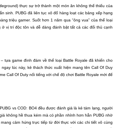
tleground) thực sự trở thành một món ăn không thể thiếu của
ắn sinh. PUBG đã liên tục xô đổ hàng loạt các bảng xếp hạng
hàng triệu gamer. Suốt hơn 1 năm qua “ông vua” của thể loại
ở vị trí độc tôn và dễ dàng đánh bật tất cả các đối thủ cạnh
 – tựa game đình đám về thể loại Battle Royale đã khiến cho
h ngay lúc này, kẻ thách thức xuất hiện mang tên Call Of Duy
e Call Of Duty nổi tiếng với chế độ chơi Battle Royale mới để
ật PUBG vs COD: BO4 đều được đánh giá là kẻ tám lạng, người
giá không hề thua kém mà có phần nhỉnh hơn hẳn PUBG nhờ
mang cảm hứng trực tiếp từ đời thực với các chi tiết vô cùng