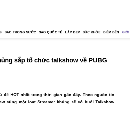
G
SAO TRONG NƯỚC
SAO QUỐC TẾ
LÀM ĐẸP
SỨC KHỎE
ĐIỂM ĐẾN
GIỚI
hủng sắp tổ chức talkshow về PUBG
 đề HOT nhất trong thời gian gần đây. Theo nguồn tin
pew cùng một loạt Streamer khủng sẽ có buổi Talkshow