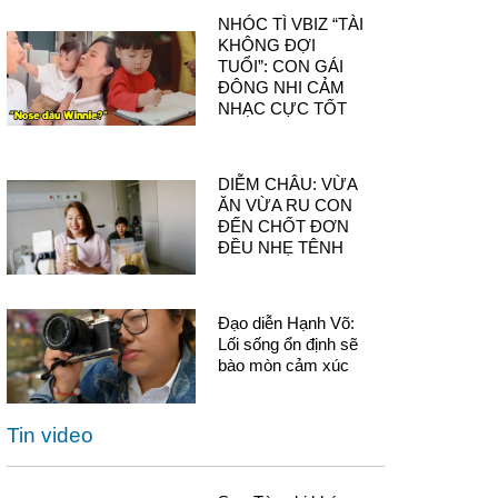
NHÓC TÌ VBIZ “TÀI
KHÔNG ĐỢI
TUỔI”: CON GÁI
ĐÔNG NHI CẢM
NHẠC CỰC TỐT
DIỄM CHÂU: VỪA
ĂN VỪA RU CON
ĐẾN CHỐT ĐƠN
ĐỀU NHẸ TÊNH
Đạo diễn Hạnh Võ:
Lối sống ổn định sẽ
bào mòn cảm xúc
Tin video