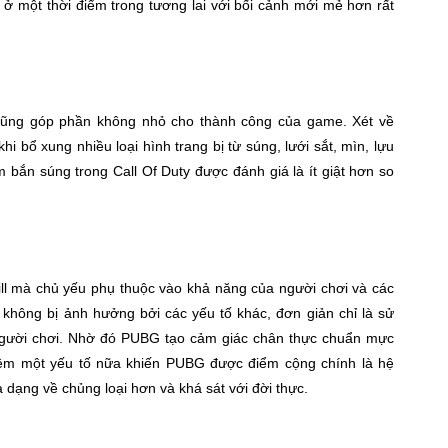
 ở một thời điểm trong tương lai với bối cảnh mới mẻ hơn rất
cũng góp phần không nhỏ cho thành công của game. Xét về
i bổ xung nhiều loại hình trang bị từ súng, lưới sắt, mìn, lựu
 bắn súng trong Call Of Duty được đánh giá là ít giật hơn so
l mà chủ yếu phụ thuộc vào khả năng của người chơi và các
không bị ảnh hưởng bởi các yếu tố khác, đơn giản chỉ là sử
 người chơi. Nhờ đó PUBG tạo cảm giác chân thực chuẩn mực
hêm một yếu tố nữa khiến PUBG được điểm cộng chính là hệ
 dạng về chủng loại hơn và khá sát với đời thực.