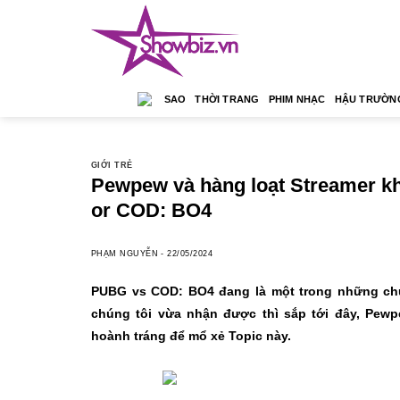
Skip
to
content
SAO
THỜI TRANG
PHIM NHẠC
HẬU TRƯỜN
GIỚI TRẺ
Pewpew và hàng loạt Streamer k
or COD: BO4
PHẠM NGUYỄN
-
22/05/2024
PUBG vs COD: BO4 đang là một trong những chủ
chúng tôi vừa nhận được thì sắp tới đây, Pew
hoành tráng để mổ xẻ Topic này.