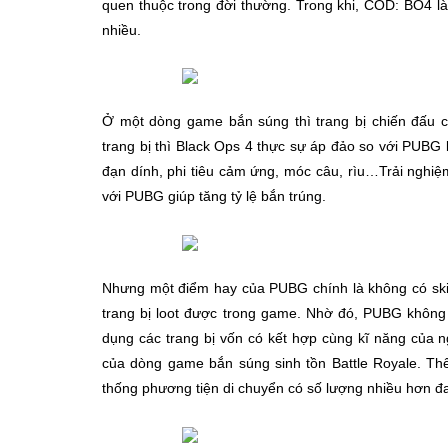
quen thuộc trong đời thường. Trong khi, COD: BO4 là
nhiều.
Ở một dòng game bắn súng thì trang bị chiến đấu 
trang bị thì Black Ops 4 thực sự áp đảo so với PUBG kh
đạn dính, phi tiêu cảm ứng, móc câu, rìu…Trải nghiệm
với PUBG giúp tăng tỷ lệ bắn trúng.
Nhưng một điểm hay của PUBG chính là không có skil
trang bị loot được trong game. Nhờ đó, PUBG không 
dụng các trang bị vốn có kết hợp cùng kĩ năng của
của dòng game bắn súng sinh tồn Battle Royale. T
thống phương tiện di chuyển có số lượng nhiều hơn đa