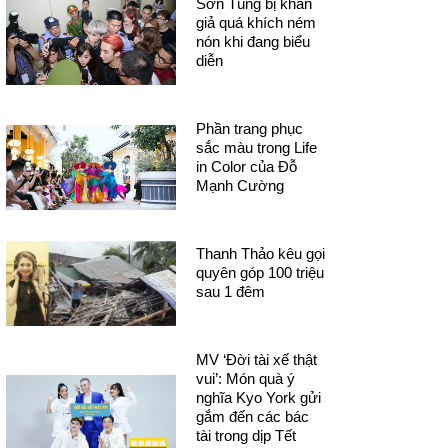
Sơn Tùng bị khán
giả quá khích ném
nón khi đang biểu
diễn
Phần trang phục
sắc màu trong Life
in Color của Đỗ
Mạnh Cường
Thanh Thảo kêu gọi
quyên góp 100 triệu
sau 1 đêm
MV ‘Đời tài xế thật
vui’: Món quà ý
nghĩa Kyo York gửi
gắm đến các bác
tài trong dịp Tết