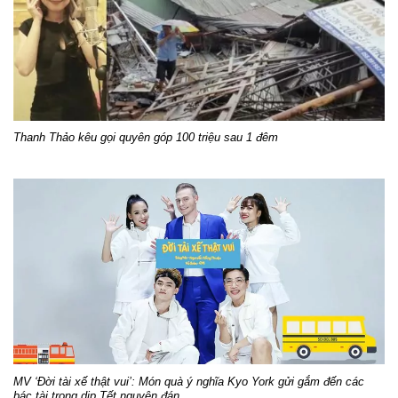
Thanh Thảo kêu gọi quyên góp 100 triệu sau 1 đêm
MV ‘Đời tài xế thật vui’: Món quà ý nghĩa Kyo York gửi gắm đến các
bác tài trong dịp Tết nguyên đán