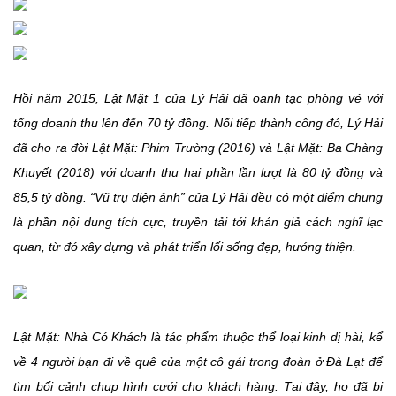
Hồi năm 2015, Lật Mặt 1 của Lý Hải đã oanh tạc phòng vé với
tổng doanh thu lên đến 70 tỷ đồng. Nối tiếp thành công đó, Lý Hải
đã cho ra đời Lật Mặt: Phim Trường (2016) và Lật Mặt: Ba Chàng
Khuyết (2018) với doanh thu hai phần lần lượt là 80 tỷ đồng và
85,5 tỷ đồng. “Vũ trụ điện ảnh” của Lý Hải đều có một điểm chung
là phần nội dung tích cực, truyền tải tới khán giả cách nghĩ lạc
quan, từ đó xây dựng và phát triển lối sống đẹp, hướng thiện.
Lật Mặt: Nhà Có Khách là tác phẩm thuộc thể loại kinh dị hài, kể
về 4 người bạn đi về quê của một cô gái trong đoàn ở Đà Lạt để
tìm bối cảnh chụp hình cưới cho khách hàng. Tại đây, họ đã bị