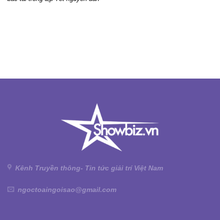
Kênh Truyền thông- Tin tức giải trí Việt Nam
ngoctoaingoisao@gmail.com