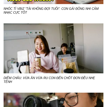
NHÓC TÌ VBIZ “TÀI KHÔNG ĐỢI TUỔI”: CON GÁI ĐÔNG NHI CẢM
NHẠC CỰC TỐT
DIỄM CHÂU: VỪA ĂN VỪA RU CON ĐẾN CHỐT ĐƠN ĐỀU NHẸ
TÊNH