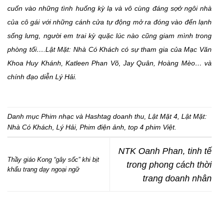
cuốn vào những tình huống kỳ lạ và vô cùng đáng sợở ngôi nhà
của cô gái với những cánh cửa tự động mở ra đóng vào đến lạnh
sống lưng, người em trai kỳ quặc lúc nào cũng giam mình trong
phòng tối….Lật Mặt: Nhà Có Khách có sự tham gia của Mạc Văn
Khoa Huy Khánh, Katleen Phan Võ, Jay Quân, Hoàng Mèo… và
chính đạo diễn Lý Hải.
Danh mục
Phim nhạc
và Hashtag
doanh thu
,
Lật Mặt 4
,
Lật Mặt:
Nhà Có Khách
,
Lý Hải
,
Phim điện ảnh
,
top 4 phim Việt
.
NTK Oanh Phan, tinh tế
Thầy giáo Kong “gây sốc” khi bịt
trong phong cách thời
khẩu trang dạy ngoại ngữ
trang doanh nhân