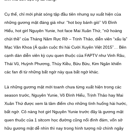
Cụ thể, chỉ mới phát sóng tập đầu tiên nhưng sự xuất hiện của
những gương mặt đáng giá như: “hot boy bánh giò” Võ Đình
Hiếu, hot girl Nguyên Yunie, hot face Mai Xuân Thứ, “nữ hoàng
chửi thề” của Tháng Năm Rực Rỡ – Trịnh Thảo, diễn viên “xấu lạ”
Mạc Văn Khoa (Á quân cuộc thi hài Cười Xuyên Việt 2015”… Bên
cạnh dàn diễn viên kỳ cựu quen thuộc của FAPTV như Vinh Râu,
Thái Vũ, Huỳnh Phương, Thúy Kiều, Bửu Bửu, Kim Ngân khiến
các fan đi từ những bất ngờ này qua bất ngờ khác.
Là những gương mặt mới toanh chưa từng xuất hiện trong các
season trước, Nguyên Yunie, Võ Đình Hiếu, Trịnh Thảo hay Mai
Xuân Thứ được xem là tâm điểm cho những tình huống hài hước,
bất ngờ. Cô nàng hot girl Nguyên Yunie trước đây là gương mặt
quen thuộc của 1 sitcom học đường cũng nổi đình đám, vốn sở
hữu gương mặt dễ nhìn thì nay trong hình tượng nữ chính ngây