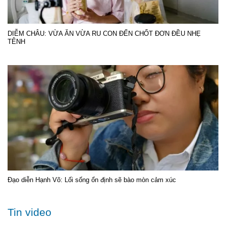
DIỄM CHÂU: VỪA ĂN VỪA RU CON ĐẾN CHỐT ĐƠN ĐỀU NHẸ
TÊNH
Đạo diễn Hạnh Võ: Lối sống ổn định sẽ bào mòn cảm xúc
Tin video