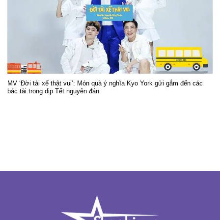
MV ‘Đời tài xế thật vui’: Món quà ý nghĩa Kyo York gửi gắm đến các
bác tài trong dịp Tết nguyên đán