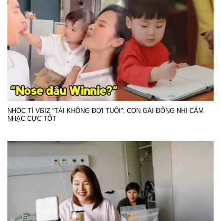
NHÓC TÌ VBIZ “TÀI KHÔNG ĐỢI TUỔI”: CON GÁI ĐÔNG NHI CẢM
NHẠC CỰC TỐT