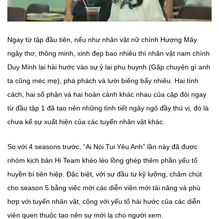
Ngay từ tập đầu tiên, nếu như nhân vật nữ chính Hương Mây
ngây thơ, thông minh, xinh đẹp bao nhiêu thì nhân vật nam chính
Duy Minh lại hài hước vào sự ỷ lại phụ huynh (Gặp chuyện gì anh
ta cũng méc mẹ), phá phách và lười biếng bấy nhiêu. Hai tính
cách, hai số phận và hai hoàn cảnh khác nhau của cặp đôi ngay
từ đầu tập 1 đã tạo nên những tình tiết ngây ngô đầy thú vị, đó là
chưa kể sự xuất hiện của các tuyến nhân vật khác.
So với 4 seasons trước, “Ai Nói Tui Yêu Anh” lần này đã được
nhóm kịch bản Hi Team khéo léo lồng ghép thêm phần yếu tố
huyền bí tiên hiệp. Đặc biệt, với sự đầu tư kỹ lưỡng, chăm chút
cho season 5 bằng việc mời các diễn viên mới tài năng và phù
hợp với tuyến nhân vật, cộng với yếu tố hài hước của các diễn
viên quen thuộc tạo nên sự mới lạ cho người xem.