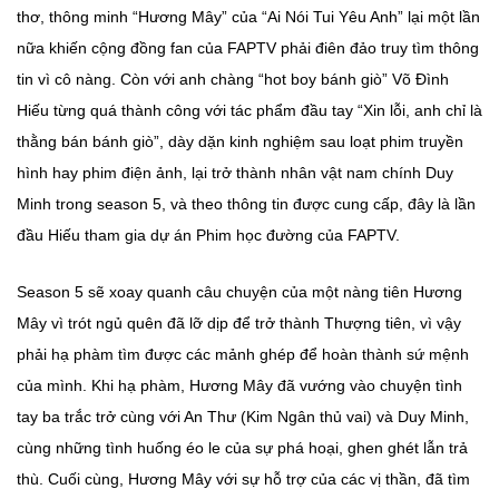
thơ, thông minh “Hương Mây” của “Ai Nói Tui Yêu Anh” lại một lần
nữa khiến cộng đồng fan của FAPTV phải điên đảo truy tìm thông
tin vì cô nàng. Còn với anh chàng “hot boy bánh giò” Võ Đình
Hiếu từng quá thành công với tác phẩm đầu tay “Xin lỗi, anh chỉ là
thằng bán bánh giò”, dày dặn kinh nghiệm sau loạt phim truyền
hình hay phim điện ảnh, lại trở thành nhân vật nam chính Duy
Minh trong season 5, và theo thông tin được cung cấp, đây là lần
đầu Hiếu tham gia dự án Phim học đường của FAPTV.
Season 5 sẽ xoay quanh câu chuyện của một nàng tiên Hương
Mây vì trót ngủ quên đã lỡ dịp để trở thành Thượng tiên, vì vậy
phải hạ phàm tìm được các mảnh ghép để hoàn thành sứ mệnh
của mình. Khi hạ phàm, Hương Mây đã vướng vào chuyện tình
tay ba trắc trở cùng với An Thư (Kim Ngân thủ vai) và Duy Minh,
cùng những tình huống éo le của sự phá hoại, ghen ghét lẫn trả
thù. Cuối cùng, Hương Mây với sự hỗ trợ của các vị thần, đã tìm