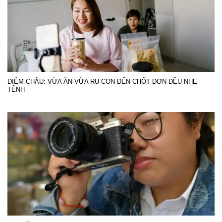
DIỄM CHÂU: VỪA ĂN VỪA RU CON ĐẾN CHỐT ĐƠN ĐỀU NHẸ
TÊNH