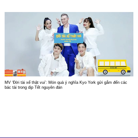
MV ‘Đời tài xế thật vui’: Món quà ý nghĩa Kyo York gửi gắm đến các
bác tài trong dịp Tết nguyên đán