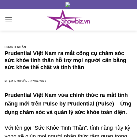
Skip
to
content
DOANH NHÂN
Prudential Việt Nam ra mắt công cụ chăm sóc
sức khỏe tinh thần hỗ trợ mọi người cân bằng
sức khỏe thể chất và tinh thần
PHẠM NGUYỄN
-
07/07/2022
Prudential Việt Nam vừa chính thức ra mắt tính
năng mới trên Pulse by Prudential (Pulse) – Ứng
dụng chăm sóc và quản lý sức khỏe toàn diện.
Với tên gọi “Sức Khỏe Tinh Thần”, tính năng này kỳ
vọng sẽ giúp mọi người nhận thức tầm quan trọng