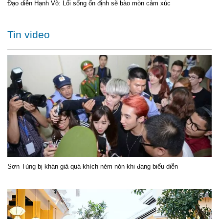
Đạo diễn Hạnh Võ: Lối sống ổn định sẽ bào mòn cảm xúc
Tin video
Sơn Tùng bị khán giả quá khích ném nón khi đang biểu diễn