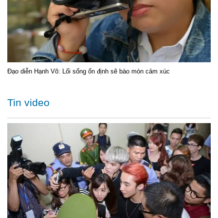
Đạo diễn Hạnh Võ: Lối sống ổn định sẽ bào mòn cảm xúc
Tin video