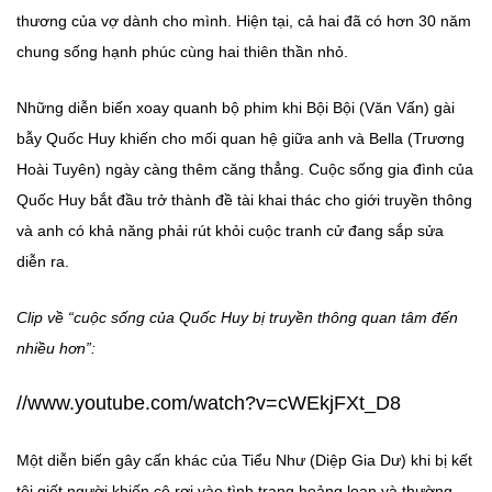
thương của vợ dành cho mình. Hiện tại, cả hai đã có hơn 30 năm
chung sống hạnh phúc cùng hai thiên thần nhỏ.
Những diễn biến xoay quanh bộ phim khi Bội Bội (Văn Vấn) gài
bẫy Quốc Huy khiến cho mối quan hệ giữa anh và Bella (Trương
Hoài Tuyên) ngày càng thêm căng thẳng. Cuộc sống gia đình của
Quốc Huy bắt đầu trở thành đề tài khai thác cho giới truyền thông
và anh có khả năng phải rút khỏi cuộc tranh cử đang sắp sửa
diễn ra.
Clip về “cuộc sống của Quốc Huy bị truyền thông quan tâm đến
nhiều hơn”:
//www.youtube.com/watch?v=cWEkjFXt_D8
Một diễn biến gây cấn khác của Tiểu Như (Diệp Gia Dư) khi bị kết
tội giết người khiến cô rơi vào tình trạng hoảng loạn và thường