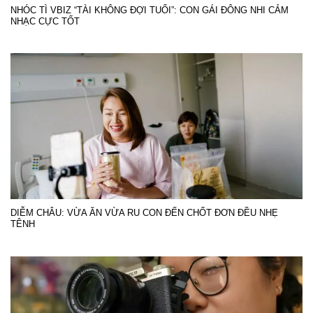
NHÓC TÌ VBIZ “TÀI KHÔNG ĐỢI TUỔI”: CON GÁI ĐÔNG NHI CẢM
NHẠC CỰC TỐT
DIỄM CHÂU: VỪA ĂN VỪA RU CON ĐẾN CHỐT ĐƠN ĐỀU NHẸ
TÊNH