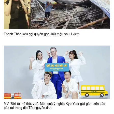
Thanh Thảo kêu gọi quyên góp 100 triệu sau 1 đêm
MV ‘Đời tài xế thật vui’: Món quà ý nghĩa Kyo York gửi gắm đến các
bác tài trong dịp Tết nguyên đán