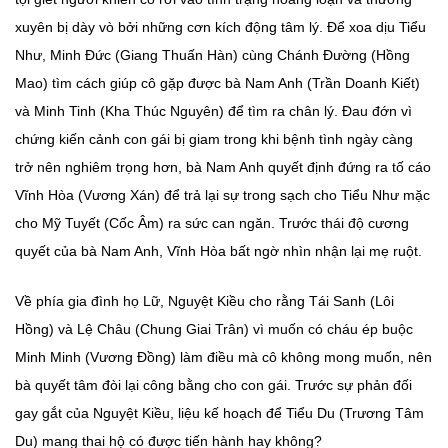
xuyên bị dày vò bởi những cơn kích động tâm lý. Để xoa dịu Tiểu
Như, Minh Đức (Giang Thuấn Hàn) cùng Chánh Đường (Hồng
Mao) tìm cách giúp cô gặp được bà Nam Anh (Trần Doanh Kiết)
và Minh Tinh (Kha Thúc Nguyên) để tìm ra chân lý. Đau đớn vì
chứng kiến cảnh con gái bị giam trong khi bệnh tình ngày càng
trở nên nghiêm trọng hơn, bà Nam Anh quyết định đứng ra tố cáo
Vĩnh Hòa (Vương Xán) để trả lại sự trong sạch cho Tiểu Như mặc
cho Mỹ Tuyết (Cốc Âm) ra sức can ngăn. Trước thái độ cương
quyết của bà Nam Anh, Vĩnh Hòa bất ngờ nhìn nhận lại mẹ ruột.
Về phía gia đình họ Lữ, Nguyệt Kiều cho rằng Tái Sanh (Lôi
Hồng) và Lệ Châu (Chung Giai Trân) vì muốn có cháu ép buộc
Minh Minh (Vương Đồng) làm điều mà cô không mong muốn, nên
bà quyết tâm đòi lại công bằng cho con gái. Trước sự phản đối
gay gắt của Nguyệt Kiều, liệu kế hoạch để Tiểu Du (Trương Tâm
Du) mang thai hộ có được tiến hành hay không?