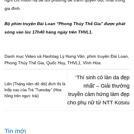
nghĩ chỉ muốn hạ bệ đối phương để tranh quyền độc nhất trong
gia đình.
Bộ phim truyện Đài Loan “Phong Thủy Thế Gia” được phát
sóng vào lúc 17h40 hàng ngày trên THVL1.
Danh mục
Video
và Hashtag
Lý Hưng Văn
,
phim truyện Đài Loan
,
Phong Thủy Thế Gia
,
Quốc Huy
,
THVL1
,
Vĩnh Hòa
.
‘Thí sinh có làn da đẹp
Liên (Tháng năm dữ dội) đích thị là
nhất’ – Giải thưởng
kiếp sau của Trà “Tuesday” (Hoa
truyền cảm hứng làm đẹp
hồng trên ngực trái)
cho phụ nữ từ NTT Kosxu
Tin mới