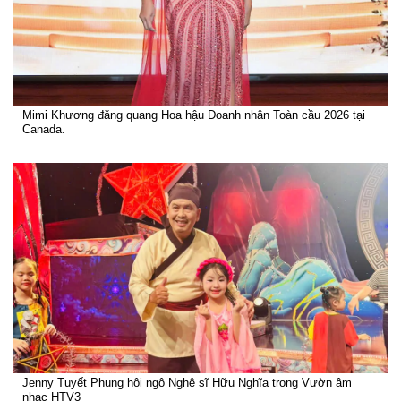
Mimi Khương đăng quang Hoa hậu Doanh nhân Toàn cầu 2026 tại
Canada.
Jenny Tuyết Phụng hội ngộ Nghệ sĩ Hữu Nghĩa trong Vườn âm
nhạc HTV3