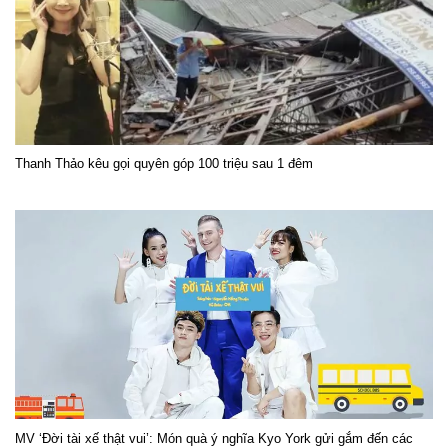
Thanh Thảo kêu gọi quyên góp 100 triệu sau 1 đêm
MV ‘Đời tài xế thật vui’: Món quà ý nghĩa Kyo York gửi gắm đến các