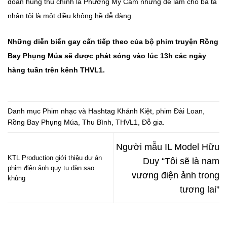
đoán hung thủ chính là Phương Mỹ Cầm nhưng để làm cho bà ta
nhận tội là một điều không hề dễ dàng.
Những diễn biến gay cấn tiếp theo của bộ phim truyện Rồng
Bay Phụng Múa sẽ được phát sóng vào lúc 13h các ngày
hàng tuần trên kênh THVL1.
Danh mục
Phim nhạc
và Hashtag
Khánh Kiệt
,
phim Đài Loan
,
Rồng Bay Phụng Múa
,
Thu Bình
,
THVL1
,
Đỗ gia
.
Người mẫu IL Model Hữu
KTL Production giới thiệu dự án
Duy “Tôi sẽ là nam
phim điện ảnh quy tụ dàn sao
vương điện ảnh trong
khủng
tương lai”