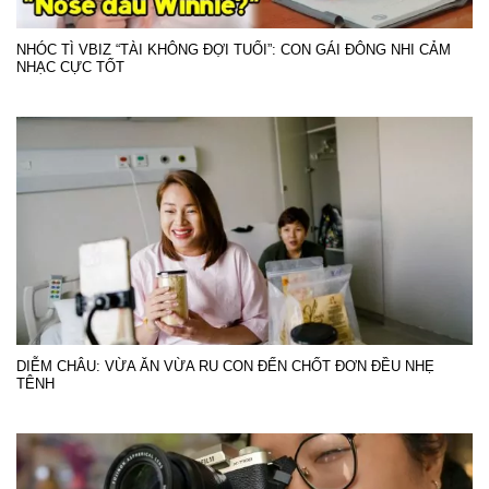
NHÓC TÌ VBIZ “TÀI KHÔNG ĐỢI TUỔI”: CON GÁI ĐÔNG NHI CẢM
NHẠC CỰC TỐT
DIỄM CHÂU: VỪA ĂN VỪA RU CON ĐẾN CHỐT ĐƠN ĐỀU NHẸ
TÊNH