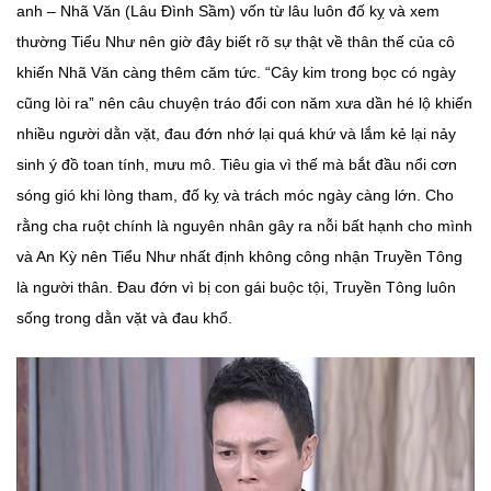
anh – Nhã Văn (Lâu Đình Sầm) vốn từ lâu luôn đố kỵ và xem
thường Tiểu Như nên giờ đây biết rõ sự thật về thân thế của cô
khiến Nhã Văn càng thêm căm tức. “Cây kim trong bọc có ngày
cũng lòi ra” nên câu chuyện tráo đổi con năm xưa dần hé lộ khiến
nhiều người dằn vặt, đau đớn nhớ lại quá khứ và lắm kẻ lại nảy
sinh ý đồ toan tính, mưu mô. Tiêu gia vì thế mà bắt đầu nổi cơn
sóng gió khi lòng tham, đố kỵ và trách móc ngày càng lớn. Cho
rằng cha ruột chính là nguyên nhân gây ra nỗi bất hạnh cho mình
và An Kỳ nên Tiểu Như nhất định không công nhận Truyền Tông
là người thân. Đau đớn vì bị con gái buộc tội, Truyền Tông luôn
sống trong dằn vặt và đau khổ.