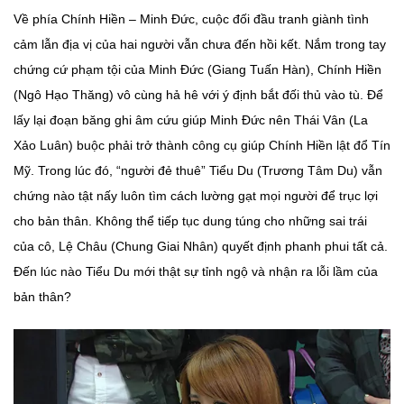
Về phía Chính Hiền – Minh Đức, cuộc đối đầu tranh giành tình
cảm lẫn địa vị của hai người vẫn chưa đến hồi kết. Nắm trong tay
chứng cứ phạm tội của Minh Đức (Giang Tuấn Hàn), Chính Hiền
(Ngô Hạo Thăng) vô cùng hả hê với ý định bắt đối thủ vào tù. Để
lấy lại đoạn băng ghi âm cứu giúp Minh Đức nên Thái Vân (La
Xảo Luân) buộc phải trở thành công cụ giúp Chính Hiền lật đổ Tín
Mỹ. Trong lúc đó, “người đẻ thuê” Tiểu Du (Trương Tâm Du) vẫn
chứng nào tật nấy luôn tìm cách lường gạt mọi người để trục lợi
cho bản thân. Không thể tiếp tục dung túng cho những sai trái
của cô, Lệ Châu (Chung Giai Nhân) quyết định phanh phui tất cả.
Đến lúc nào Tiểu Du mới thật sự tỉnh ngộ và nhận ra lỗi lầm của
bản thân?