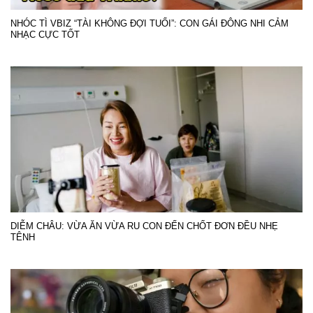
NHÓC TÌ VBIZ “TÀI KHÔNG ĐỢI TUỔI”: CON GÁI ĐÔNG NHI CẢM
NHẠC CỰC TỐT
DIỄM CHÂU: VỪA ĂN VỪA RU CON ĐẾN CHỐT ĐƠN ĐỀU NHẸ
TÊNH