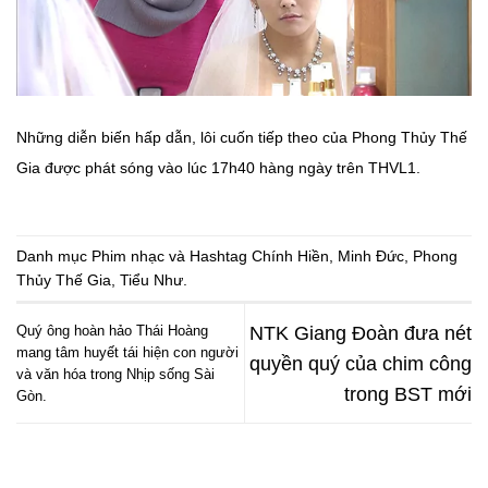
Những diễn biến hấp dẫn, lôi cuốn tiếp theo của Phong Thủy Thế
Gia được phát sóng vào lúc 17h40 hàng ngày trên THVL1.
Danh mục
Phim nhạc
và Hashtag
Chính Hiền
,
Minh Đức
,
Phong
Thủy Thế Gia
,
Tiểu Như
.
Quý ông hoàn hảo Thái Hoàng
NTK Giang Đoàn đưa nét
mang tâm huyết tái hiện con người
quyền quý của chim công
và văn hóa trong Nhịp sống Sài
trong BST mới
Gòn.