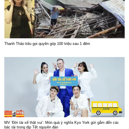
Thanh Thảo kêu gọi quyên góp 100 triệu sau 1 đêm
MV ‘Đời tài xế thật vui’: Món quà ý nghĩa Kyo York gửi gắm đến các
bác tài trong dịp Tết nguyên đán