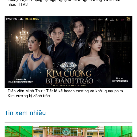
nhạc HTV3
Diễn viên Minh Thư : Tiết lộ kế hoạch casting và khởi quay phim
Kim cương bị đánh tráo
Tin xem nhiều