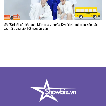
MV ‘Đời tài xế thật vui’: Món quà ý nghĩa Kyo York gửi gắm đến các
bác tài trong dịp Tết nguyên đán