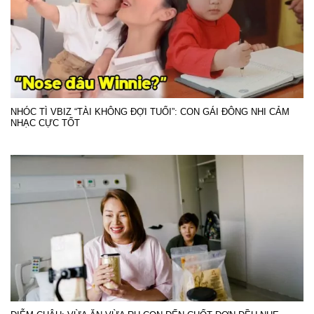
NHÓC TÌ VBIZ “TÀI KHÔNG ĐỢI TUỔI”: CON GÁI ĐÔNG NHI CẢM
NHẠC CỰC TỐT