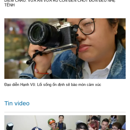
DIỄM CHÂU: VỪA ĂN VỪA RU CON ĐẾN CHỐT ĐƠN ĐỀU NHẸ
TÊNH
Đạo diễn Hạnh Võ: Lối sống ổn định sẽ bào mòn cảm xúc
Tin video