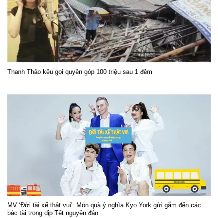
Thanh Thảo kêu gọi quyên góp 100 triệu sau 1 đêm
MV ‘Đời tài xế thật vui’: Món quà ý nghĩa Kyo York gửi gắm đến các
bác tài trong dịp Tết nguyên đán