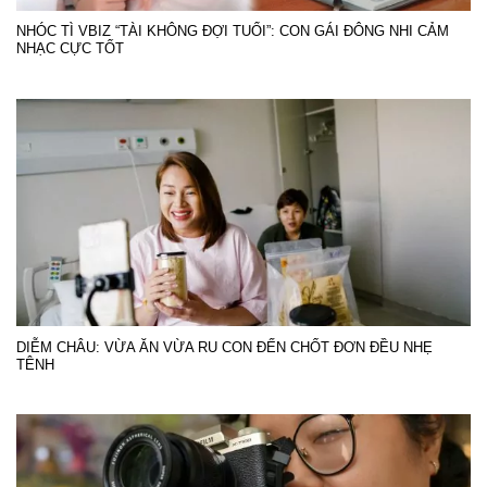
NHÓC TÌ VBIZ “TÀI KHÔNG ĐỢI TUỔI”: CON GÁI ĐÔNG NHI CẢM
NHẠC CỰC TỐT
DIỄM CHÂU: VỪA ĂN VỪA RU CON ĐẾN CHỐT ĐƠN ĐỀU NHẸ
TÊNH