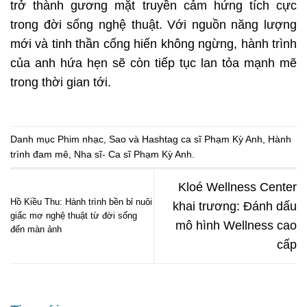
trở thành gương mặt truyền cảm hứng tích cực
trong đời sống nghệ thuật. Với nguồn năng lượng
mới và tinh thần cống hiến không ngừng, hành trình
của anh hứa hẹn sẽ còn tiếp tục lan tỏa mạnh mẽ
trong thời gian tới.
Danh mục
Phim nhạc
,
Sao
và Hashtag
ca sĩ Phạm Kỳ Anh
,
Hành
trình đam mê
,
Nha sĩ- Ca sĩ Phạm Kỳ Anh
.
Kloé Wellness Center
Hồ Kiều Thu: Hành trình bền bỉ nuôi
khai trương: Đánh dấu
giấc mơ nghệ thuật từ đời sống
mô hình Wellness cao
đến màn ảnh
cấp