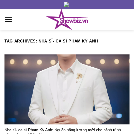
Skip
to
content
TAG ARCHIVES:
NHA SĨ- CA SĨ PHẠM KỲ ANH
Nha sĩ- ca sĩ Phạm Kỳ Anh: Nguồn năng lượng mới cho hành trình