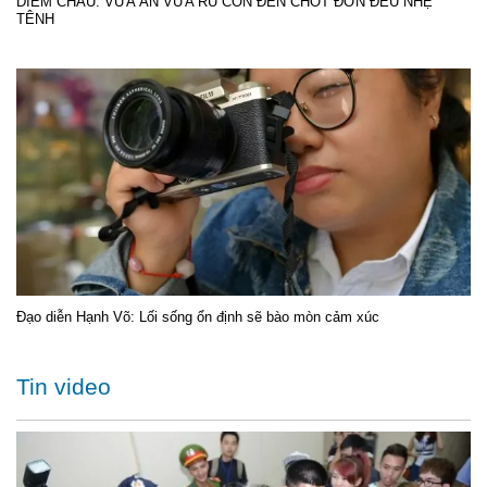
DIỄM CHÂU: VỪA ĂN VỪA RU CON ĐẾN CHỐT ĐƠN ĐỀU NHẸ
TÊNH
Đạo diễn Hạnh Võ: Lối sống ổn định sẽ bào mòn cảm xúc
Tin video