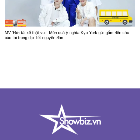
MV ‘Đời tài xế thật vui’: Món quà ý nghĩa Kyo York gửi gắm đến các
bác tài trong dịp Tết nguyên đán