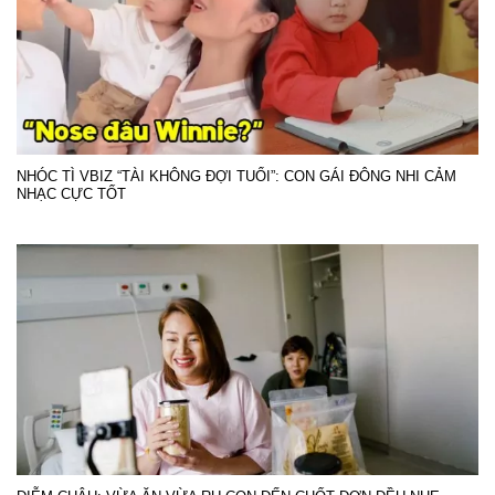
NHÓC TÌ VBIZ “TÀI KHÔNG ĐỢI TUỔI”: CON GÁI ĐÔNG NHI CẢM
NHẠC CỰC TỐT