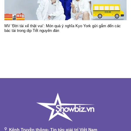
MV ‘Đời tài xế thật vui’: Món quà ý nghĩa Kyo York gửi gắm đến các
bác tài trong dịp Tết nguyên đán
Kênh Truyền thông- Tin tức giải trí Việt Nam