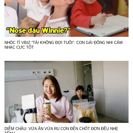
NHÓC TÌ VBIZ “TÀI KHÔNG ĐỢI TUỔI”: CON GÁI ĐÔNG NHI CẢM
NHẠC CỰC TỐT
DIỄM CHÂU: VỪA ĂN VỪA RU CON ĐẾN CHỐT ĐƠN ĐỀU NHẸ