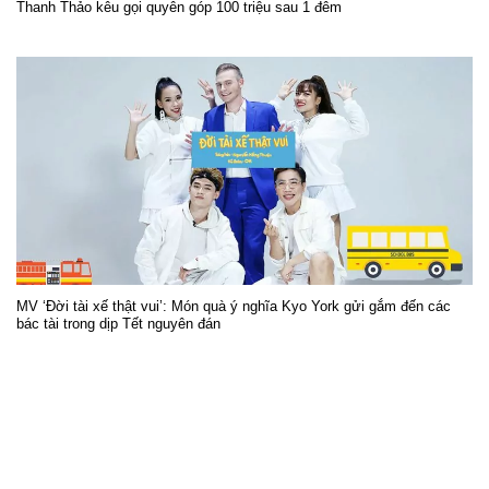
Thanh Thảo kêu gọi quyên góp 100 triệu sau 1 đêm
MV ‘Đời tài xế thật vui’: Món quà ý nghĩa Kyo York gửi gắm đến các
bác tài trong dịp Tết nguyên đán