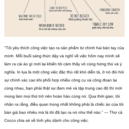
“Tôi yêu thích công việc tạo ra sản phẩm từ chính hai bàn tay của
mình. Mỗi buổi sáng thức dậy và nghĩ về việc hôm nay mình sẽ
làm ra cái áo gì mới lại khiến tôi cảm thấy vô cùng hứng thú và ý
nghĩa. In lụa là một công việc đặc thù rất khó diễn tả, ở nó đòi hỏi
sự chính xác cao khi phối hợp nhiều công cụ và công đoạn lại
cùng nhau, bạn phải thật sự đam mê và tập trung cao độ thì mới
mong làm mọi thứ trở nên hoàn hảo cùng nó. Qua thời gian, tôi
nhận ra rằng, điều quan trọng nhất không phải là chiếc áo của tôi
bán giá bao nhiêu mà là tôi đã tạo ra nó như thế nào.” — Thợ cả
Cocco chia sẻ về tình yêu dành cho công việc.