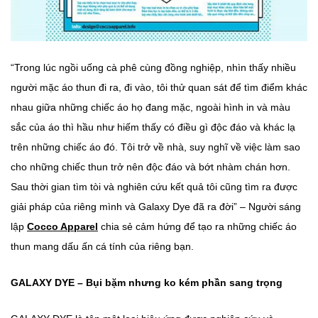
“Trong lúc ngồi uống cà phê cùng đồng nghiệp, nhìn thấy nhiều
người mặc áo thun đi ra, đi vào, tôi thử quan sát để tìm điểm khác
nhau giữa những chiếc áo họ đang mặc, ngoài hình in và màu
sắc của áo thì hầu như hiếm thấy có điều gì độc đáo và khác lạ
trên những chiếc áo đó. Tôi trở về nhà, suy nghĩ về việc làm sao
cho những chiếc thun trở nên độc đáo và bớt nhàm chán hơn.
Sau thời gian tìm tòi và nghiên cứu kết quả tôi cũng tìm ra được
giải pháp của riêng mình và Galaxy Dye đã ra đời” – Người sáng
lập
Cocco Appare
l
chia sẻ cảm hứng để tạo ra những chiếc áo
thun mang dấu ấn cá tính của riêng bạn.
GALAXY DYE – Bụi bặm nhưng ko kém phần sang trọng