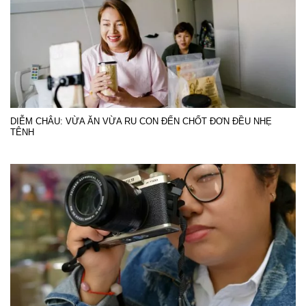
DIỄM CHÂU: VỪA ĂN VỪA RU CON ĐẾN CHỐT ĐƠN ĐỀU NHẸ
TÊNH