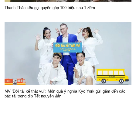
Thanh Thảo kêu gọi quyên góp 100 triệu sau 1 đêm
MV ‘Đời tài xế thật vui’: Món quà ý nghĩa Kyo York gửi gắm đến các
bác tài trong dịp Tết nguyên đán