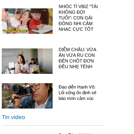
NHÓC TÌ VBIZ “TÀI
KHÔNG ĐỢI
TUỔI”: CON GÁI
ĐÔNG NHI CẢM
NHẠC CỰC TỐT
DIỄM CHÂU: VỪA
ĂN VỪA RU CON
ĐẾN CHỐT ĐƠN
ĐỀU NHẸ TÊNH
Đạo diễn Hạnh Võ:
Lối sống ổn định sẽ
bào mòn cảm xúc
Tin video