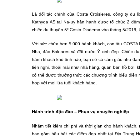
Là đối tác chính của Costa Croisieres, công ty du 
Kathyda AS tại Na-uy hân hạnh được tổ chức 2 đêm 
chiếc du thuyền 5* Costa Diadema vào tháng 5/2019, k
Với sức chứa hơn 5 000 hành khách, con tàu COSTA 
Nha, đảo Baleares và đất nước Ý xinh đẹp. Chiếc du
hành khách khó tính nào, bạn sẽ có cảm giác như đan
tiện nghi, thoải mái như nhà hàng, quán bar, hồ bơi
có thể được thưởng thức các chương trình biểu diễn 
hợp với mọi lứa tuổi khách hàng.
Hành trình độc đáo – Phục vụ chuyên nghiệp
Nhằm tiết kiệm chi phí và thời gian cho hành khách,
bao gồm hầu hết các điểm đẹp nhất tại Địa Trung Hả