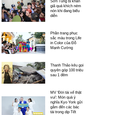
Sơn Tùng bị khán
giả quá khích ném
nón khi đang biểu
diễn
Phần trang phục
sắc màu trong Life
in Color của Đỗ
Mạnh Cường
Thanh Thảo kêu gọi
quyên góp 100 triệu
sau 1 đêm
MV ‘Đời tài xế thật
vui’: Món quà ý
nghĩa Kyo York gửi
gắm đến các bác
tài trong dịp Tết