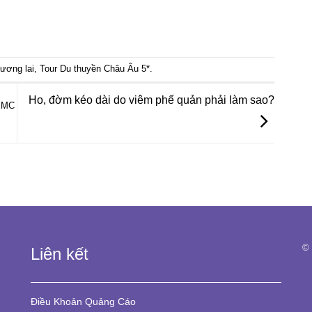
tương lai
,
Tour Du thuyền Châu Âu 5*
.
Ho, đờm kéo dài do viêm phế quản phải làm sao?
g MC
© 
Liên kết
Điều Khoản
Quảng Cáo