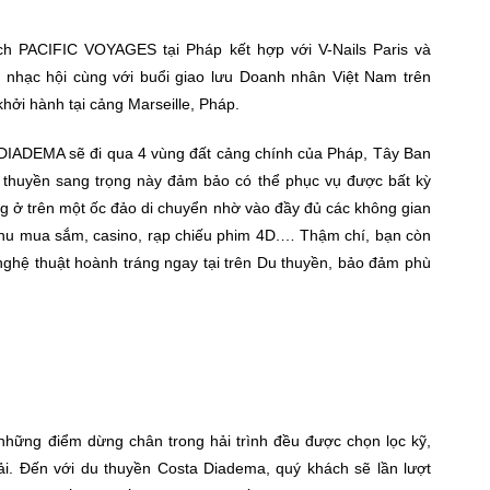
lịch PACIFIC VOYAGES tại Pháp kết hợp với V-Nails Paris và
nhạc hội cùng với buổi giao lưu Doanh nhân Việt Nam trên
hởi hành tại cảng Marseille, Pháp.
DIADEMA sẽ đi qua 4 vùng đất cảng chính của Pháp, Tây Ban
 thuyền sang trọng này đảm bảo có thể phục vụ được bất kỳ
g ở trên một ốc đảo di chuyển nhờ vào đầy đủ các không gian
, khu mua sắm, casino, rạp chiếu phim 4D.… Thậm chí, bạn còn
nghệ thuật hoành tráng ngay tại trên Du thuyền, bảo đảm phù
 những điểm dừng chân trong hải trình đều được chọn lọc kỹ,
i. Đến với du thuyền Costa Diadema, quý khách sẽ lần lượt