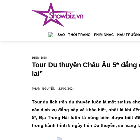
Skip
to
content
SAO
THỜI TRANG
PHIM NHẠC
HẬU TRƯỜN
ĐIỂM ĐẾN
Tour Du thuyền Châu Âu 5* đẳng c
lai”
PHẠM NGUYỄN
-
22/05/2024
Tour du lịch trên du thuyền luôn là một sự lựa
các dịch vụ đẳng cấp và khác biệt, nhất là khi đế
5*, Địa Trung Hải luôn là vùng biển được biết 
trong hành trình 8 ngày trên Du thuyền, sẽ mang l