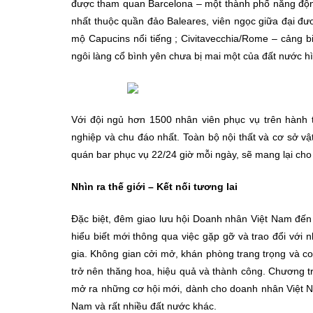
được tham quan Barcelona – một thành phố năng động
nhất thuộc quần đảo Baleares, viên ngọc giữa đại đư
mộ Capucins nổi tiếng ; Civitavecchia/Rome – cảng 
ngôi làng cổ bình yên chưa bị mai một của đất nước h
Với đội ngủ hơn 1500 nhân viên phục vụ trên hành 
nghiệp và chu đáo nhất. Toàn bộ nội thất và cơ sở v
quán bar phục vụ 22/24 giờ mỗi ngày, sẽ mang lại cho
Nhìn ra thế giới – Kết nối tương lai
Đặc biệt, đêm giao lưu hội Doanh nhân Việt Nam đến t
hiểu biết mới thông qua việc gặp gỡ và trao đổi với 
gia. Không gian cởi mở, khán phòng trang trọng và co
trở nên thăng hoa, hiệu quả và thành công. Chương tr
mở ra những cơ hội mới, dành cho doanh nhân Việt Na
Nam và rất nhiều đất nước khác.