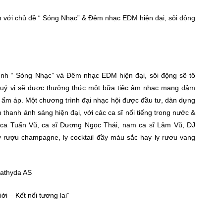
n với chủ đề “ Sóng Nhạc” & Đêm nhạc EDM hiện đại, sôi động
ình “ Sóng Nhạc” và Đêm nhạc EDM hiện đại, sôi động sẽ tô
quý vị sẽ được thưởng thức một bữa tiệc âm nhạc mang đậm
à ấm áp. Một chương trình đại nhạc hội được đầu tư, dàn dựng
 thanh ánh sáng hiện đại, với các ca sĩ nổi tiếng trong nước &
 ca Tuấn Vũ, ca sĩ Dương Ngọc Thái, nam ca sĩ Lâm Vũ, DJ
 rượu champagne, ly cocktail đầy màu sắc hay ly rươu vang
Kathyda AS
iới – Kết nối tương lai”