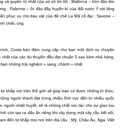
 và quyến rũ nhất của xứ sở bò tốt ; Mallorca – hòn đảo lớn
ơng ; Palerme – ốc đảo đầy huyền bí của đất nước Ý với lăng
biển phục vụ cho báu vật của đế chế La Mã cổ đại ; Savone –
ình chiếc ủng.
trình, Costa bảo đảm cung cấp cho bạn một dịch vụ chuyên
ật chất của các du thuyền đều đạt chuẩn 5 sao kèm nhà hàng,
 bạn những trải nghiệm « sang, chảnh » nhất.
ừ khắp nơi trên thế giới sẽ giúp bạn có được những tri thức,
những người thành đạt trong nhiều lĩnh vực đến từ nhiều quốc
n người nhiệt huyết, sẽ là những chất xúc tác cho sự giao lưu
ình còn tạo ra dấu ấn riêng khi xây dựng một cây cầu kết nối,
m đến từ khắp mọi nơi trên địa cầu : Mỹ, Châu Âu, Nga, Việt