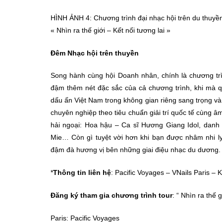
HÌNH ẢNH 4: Chương trình đại nhạc hội trên du thuyề
« Nhìn ra thế giới – Kết nối tương lai »
Đêm Nhạc hội trên thuyền
Song hành cùng hội Doanh nhân, chính là chương tr
đậm thêm nét đặc sắc của cả chương trình, khi mà 
dấu ấn Việt Nam trong không gian riêng sang trọng v
chuyên nghiệp theo tiêu chuẩn giải trí quốc tế cùng âm
hải ngoại: Hoa hậu – Ca sĩ Hương Giang Idol, danh
Mie… Còn gì tuyệt vời hơn khi bạn được nhâm nhi ly
đậm đà hương vị bên những giai điệu nhạc du dương.
*
Thông tin liên hệ
: Pacific Voyages – VNails Paris – 
Đăng ký tham gia chương trình tour
: “ Nhìn ra thế g
Paris: Pacific Voyages