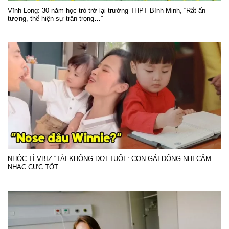
Vĩnh Long: 30 năm học trò trở lại trường THPT Bình Minh, “Rất ấn
tượng, thể hiện sự trân trọng…”
NHÓC TÌ VBIZ “TÀI KHÔNG ĐỢI TUỔI”: CON GÁI ĐÔNG NHI CẢM
NHẠC CỰC TỐT