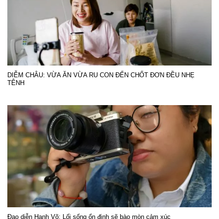
DIỄM CHÂU: VỪA ĂN VỪA RU CON ĐẾN CHỐT ĐƠN ĐỀU NHẸ
TÊNH
Đạo diễn Hạnh Võ: Lối sống ổn định sẽ bào mòn cảm xúc