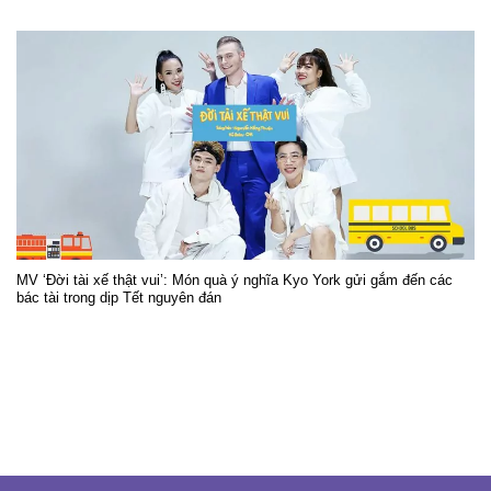
MV ‘Đời tài xế thật vui’: Món quà ý nghĩa Kyo York gửi gắm đến các
bác tài trong dịp Tết nguyên đán