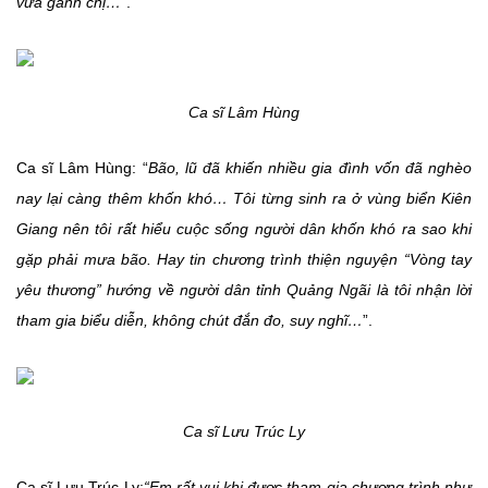
vừa gánh chị…
”.
Ca sĩ Lâm Hùng
Ca sĩ Lâm Hùng: “
Bão, lũ đã khiến nhiều gia đình vốn đã nghèo
nay lại càng thêm khốn khó… Tôi từng sinh ra ở vùng biển Kiên
Giang nên tôi rất hiểu cuộc sống người dân khốn khó ra sao khi
gặp phải mưa bão. Hay tin chương trình thiện nguyện “Vòng tay
yêu thương” hướng về người dân tỉnh Quảng Ngãi là tôi nhận lời
tham gia biểu diễn, không chút đắn đo, suy nghĩ…
”.
Ca sĩ Lưu Trúc Ly
Ca sĩ Lưu Trúc Ly:
“Em rất vui khi được tham gia chương trình như