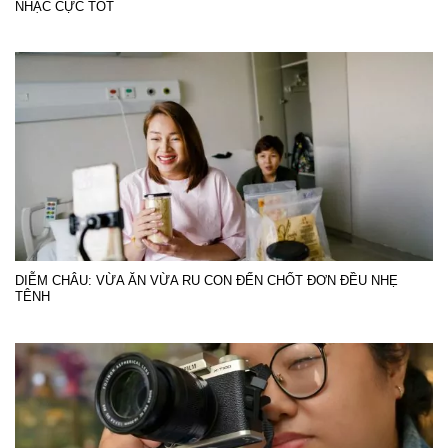
NHẠC CỰC TỐT
DIỄM CHÂU: VỪA ĂN VỪA RU CON ĐẾN CHỐT ĐƠN ĐỀU NHẸ
TÊNH