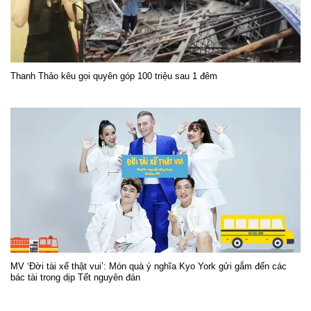
Thanh Thảo kêu gọi quyên góp 100 triệu sau 1 đêm
MV ‘Đời tài xế thật vui’: Món quà ý nghĩa Kyo York gửi gắm đến các
bác tài trong dịp Tết nguyên đán