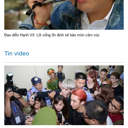
Đạo diễn Hạnh Võ: Lối sống ổn định sẽ bào mòn cảm xúc
Tin video