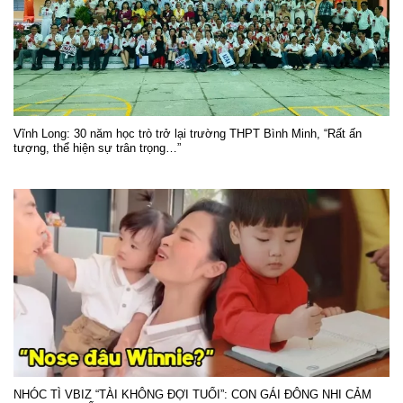
Vĩnh Long: 30 năm học trò trở lại trường THPT Bình Minh, “Rất ấn
tượng, thể hiện sự trân trọng…”
NHÓC TÌ VBIZ “TÀI KHÔNG ĐỢI TUỔI”: CON GÁI ĐÔNG NHI CẢM