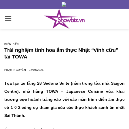
Skip
to
content
ĐIỂM ĐẾN
Trải nghiệm tinh hoa ẩm thực Nhật “vĩnh cữu”
tại TOWA
PHẠM NGUYỄN
-
22/05/2024
Tọa lạc tại tầng 28 Sedona Suite (nằm trong tòa nhà Saigon
Centre), nhà hàng TOWA – Japanese Cuisine vừa khai
trương cực hoành tráng vào với các màn trình diễn ẩm thực
có 1-0-2 cùng sự tham gia của các thực khách sành ăn nhất
Sài Thành.