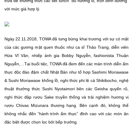
trưa để thưởng thức các set lunch “đủ hương vị, trọn dinh dưỡng”
với mức giá hợp lý.
Ngày 22.11.2018, TOWA đã tưng bừng khai trương với sự có mặt
của các gương mặt quen thuộc như ca sĩ Thảo Trang, diễn viên
Hứa Vĩ Văn, nhiếp ảnh gia Bobby Nguyễn, fashionista Thuận
Nguyễn,…Tại buổi tiệc, TOWA đã đem đến các màn trình diễn ẩm
thực độc đáo đậm chất Nhật Bản như tổ hợp Sashimi Moriawase
& Sushi Moriawase khổng lồ, nghi thức phi lê cá Shikibocho, nghệ
thuật thưởng thức Sushi Nyotaimori bên các Geisha quyến rũ,
nghi thức đập rượu Sake truyền thống và trải nghiệm hương vị
rượu Chivas Mizunara thượng hạng. Bên cạnh đó, không thể
không nhắc đến “hành trình ẩm thực” đỉnh cao với các món ăn
đặc biệt được chọn lọc bởi bếp trưởng.