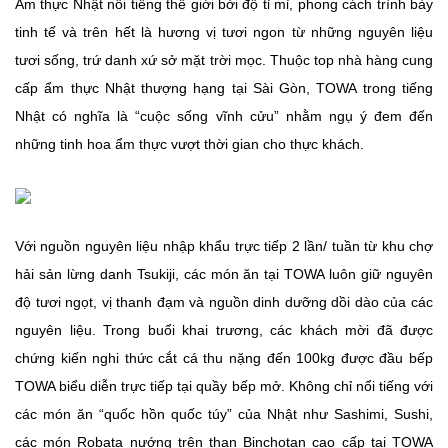
Ẩm thực Nhật nổi tiếng thế giới bởi độ tỉ mỉ, phong cách trình bày
tinh tế và trên hết là hương vị tươi ngon từ những nguyên liệu
tươi sống, trứ danh xứ sở mặt trời mọc. Thuộc top nhà hàng cung
cấp ẩm thực Nhật thượng hạng tại Sài Gòn, TOWA trong tiếng
Nhật có nghĩa là “cuộc sống vĩnh cửu” nhằm ngụ ý đem đến
những tinh hoa ẩm thực vượt thời gian cho thực khách.
Với nguồn nguyên liệu nhập khẩu trực tiếp 2 lần/ tuần từ khu chợ
hải sản lừng danh Tsukiji, các món ăn tại TOWA luôn giữ nguyên
độ tươi ngọt, vị thanh đạm và nguồn dinh dưỡng dồi dào của các
nguyên liệu. Trong buổi khai trương, các khách mời đã được
chứng kiến nghi thức cắt cá thu nặng đến 100kg được đầu bếp
TOWA biểu diễn trực tiếp tại quầy bếp mở. Không chỉ nổi tiếng với
các món ăn “quốc hồn quốc túy” của Nhật như Sashimi, Sushi,
các món Robata nướng trên than Binchotan cao cấp tại TOWA