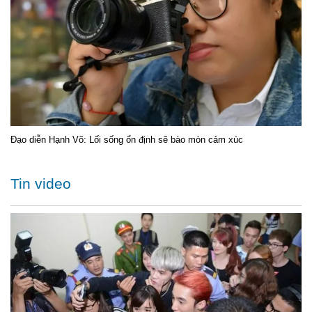
Đạo diễn Hạnh Võ: Lối sống ổn định sẽ bào mòn cảm xúc
Tin video