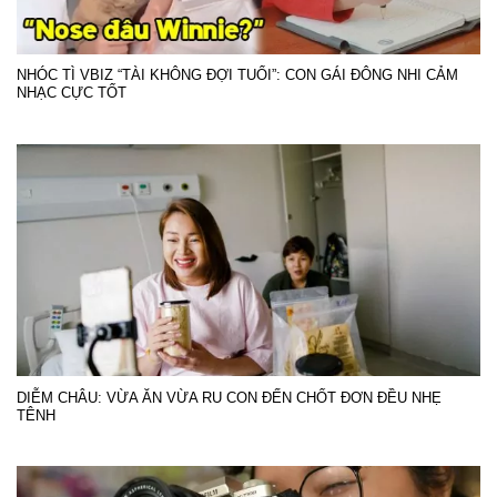
NHÓC TÌ VBIZ “TÀI KHÔNG ĐỢI TUỔI”: CON GÁI ĐÔNG NHI CẢM
NHẠC CỰC TỐT
DIỄM CHÂU: VỪA ĂN VỪA RU CON ĐẾN CHỐT ĐƠN ĐỀU NHẸ
TÊNH