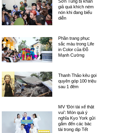
Sơn Tùng bị khán
giả quá khích ném
nón khi đang biểu
diễn
Phần trang phục
sắc màu trong Life
in Color của Đỗ
Mạnh Cường
Thanh Thảo kêu gọi
quyên góp 100 triệu
sau 1 đêm
MV ‘Đời tài xế thật
vui’: Món quà ý
nghĩa Kyo York gửi
gắm đến các bác
tài trong dịp Tết