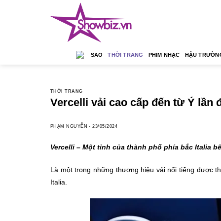
Skip
to
content
SAO
THỜI TRANG
PHIM NHẠC
HẬU TRƯỜN
THỜI TRANG
Vercelli vải cao cấp đến từ Ý lần 
PHẠM NGUYỄN
-
23/05/2024
Vercelli – Một tỉnh của thành phố phía bắc Italia b
Là một trong những thương hiệu vải nổi tiếng được t
Italia.