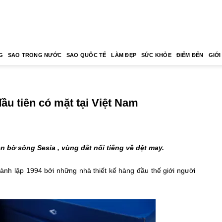
G
SAO TRONG NƯỚC
SAO QUỐC TẾ
LÀM ĐẸP
SỨC KHỎE
ĐIỂM ĐẾN
GIỚI
đầu tiên có mặt tại Việt Nam
ên bờ sông Sesia , vùng đất nổi tiếng về dệt may.
hành lập 1994 bởi những nhà thiết kế hàng đầu thế giới người