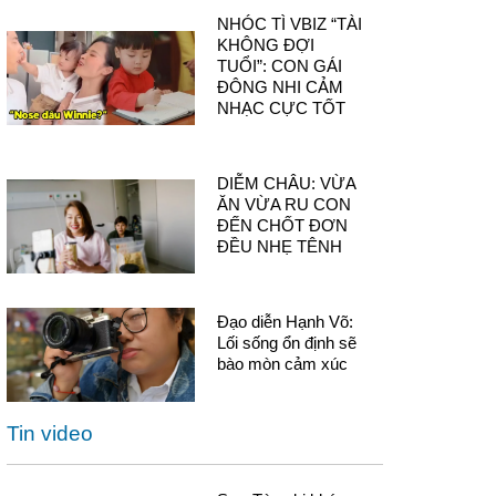
NHÓC TÌ VBIZ “TÀI
KHÔNG ĐỢI
TUỔI”: CON GÁI
ĐÔNG NHI CẢM
NHẠC CỰC TỐT
DIỄM CHÂU: VỪA
ĂN VỪA RU CON
ĐẾN CHỐT ĐƠN
ĐỀU NHẸ TÊNH
Đạo diễn Hạnh Võ:
Lối sống ổn định sẽ
bào mòn cảm xúc
Tin video