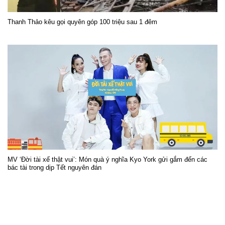
Thanh Thảo kêu gọi quyên góp 100 triệu sau 1 đêm
MV ‘Đời tài xế thật vui’: Món quà ý nghĩa Kyo York gửi gắm đến các
bác tài trong dịp Tết nguyên đán