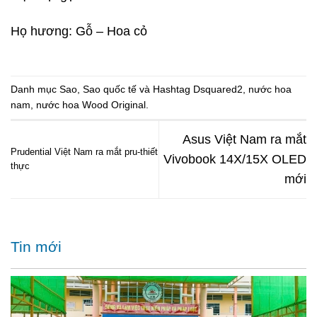
Họ hương: Gỗ – Hoa cỏ
Danh mục
Sao
,
Sao quốc tế
và Hashtag
Dsquared2
,
nước hoa
nam
,
nước hoa Wood Original
.
Asus Việt Nam ra mắt
Prudential Việt Nam ra mắt pru-thiết
Vivobook 14X/15X OLED
thực
mới
Tin mới