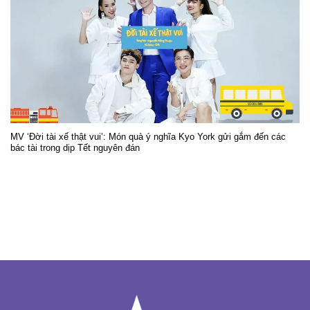
MV ‘Đời tài xế thật vui’: Món quà ý nghĩa Kyo York gửi gắm đến các
bác tài trong dịp Tết nguyên đán