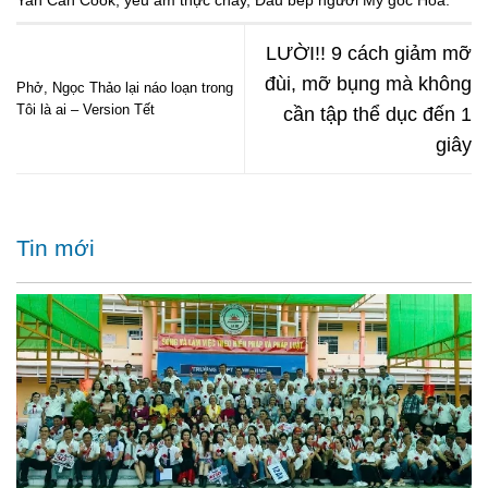
Yan Can Cook
,
yêu ẩm thực chay
,
Đầu bếp người Mỹ gốc Hoa
.
LƯỜI!! 9 cách giảm mỡ
đùi, mỡ bụng mà không
Phở, Ngọc Thảo lại náo loạn trong
Tôi là ai – Version Tết
cần tập thể dục đến 1
giây
Tin mới