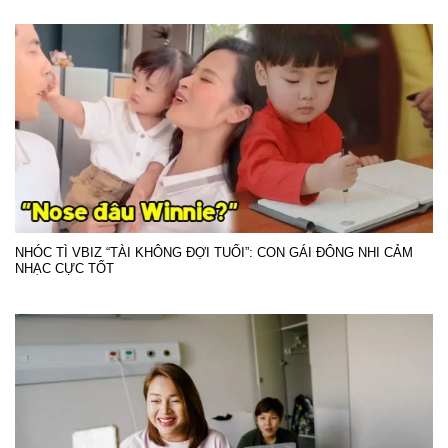
NHÓC TÌ VBIZ “TÀI KHÔNG ĐỢI TUỔI”: CON GÁI ĐÔNG NHI CẢM
NHẠC CỰC TỐT