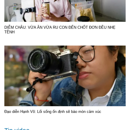
DIỄM CHÂU: VỪA ĂN VỪA RU CON ĐẾN CHỐT ĐƠN ĐỀU NHẸ
TÊNH
Đạo diễn Hạnh Võ: Lối sống ổn định sẽ bào mòn cảm xúc